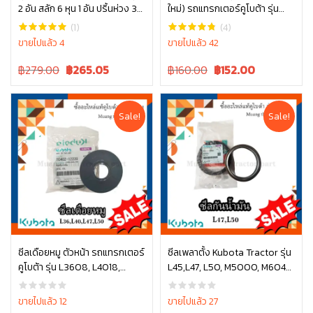
2 อัน สลัก 6 หุน 1 อัน ปริ้นห่วง 3
ใหม่) รถแทรกเตอร์คูโบต้า รุ่น
หยิบใส่ตะกร้า
หยิบใส่ตะกร้า
อัน รุ่น L3608, L4018, L4708,
L3608, L4018, L4508, L4708,
(1)
(4)
L5018
L5018 tc832-13370 ซีลล้อหน้า
ขายไปแล้ว 4
ขายไปแล้ว 42
รถไถ ซีลล้อ คูโบต้า
Original
Current
Original
Current
฿279.00
฿
265.05
฿160.00
฿
152.00
price
price
price
price
was:
is:
was:
is:
฿279.00.
฿279.00.
฿160.00.
฿160.00.
Sale!
Sale!
ซีลเดือยหมู ตัวหน้า รถแทรกเตอร์
ซีลเพลาตั้ง Kubota Tractor รุ่น
คูโบต้า รุ่น L3608, L4018,
L45,L47, L50, M5000, M6040,
หยิบใส่ตะกร้า
หยิบใส่ตะกร้า
L4508, L4708, L5018 ,
M6240, MU49 TC403-13040
TC402-12220
ขายไปแล้ว 12
ขายไปแล้ว 27