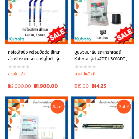
ท่อไอเสียซิ่ง พร้อมข้อต่อ สีไทเท
บูชพวงมาลัย รถแทรกเตอร์
สำหรับรถแทรกเตอร์คูโบต้า รุ่น
Kubota รุ่น L47DT, L5018DT ,
หยิบใส่ตะกร้า
หยิบใส่ตะกร้า
L4018 / L5018
TC432-41340
ขายไปแล้ว 1
ขายไปแล้ว 11
Original
Current
Original
Current
฿2,000.00
฿
1,900.00
฿15.00
฿
14.25
price
price
price
price
was:
is:
was:
is:
฿2,000.00.
฿2,000.00.
฿15.00.
฿15.00.
Sale!
Sale!