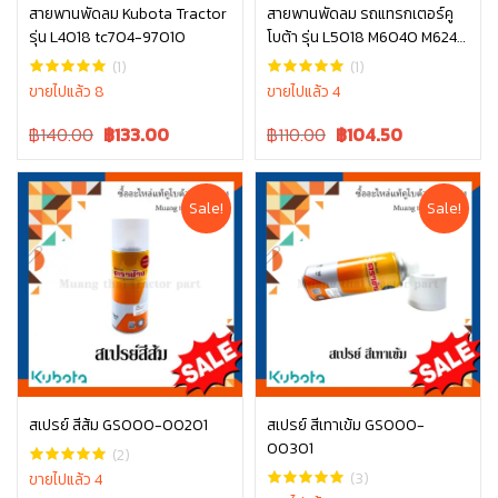
สายพานพัดลม Kubota Tractor
สายพานพัดลม รถแทรกเตอร์คู
รุ่น L4018 tc704-97010
โบต้า รุ่น L5018 M6040 M6240
หยิบใส่ตะกร้า
หยิบใส่ตะกร้า
TC803-97010
(1)
(1)
ขายไปแล้ว 8
ขายไปแล้ว 4
Original
Current
Original
Current
฿140.00
฿
133.00
฿110.00
฿
104.50
price
price
price
price
was:
is:
was:
is:
฿140.00.
฿140.00.
฿110.00.
฿110.00.
Sale!
Sale!
สเปรย์ สีส้ม GS000-00201
สเปรย์ สีเทาเข้ม GS000-
00301
หยิบใส่ตะกร้า
หยิบใส่ตะกร้า
(2)
(3)
ขายไปแล้ว 4