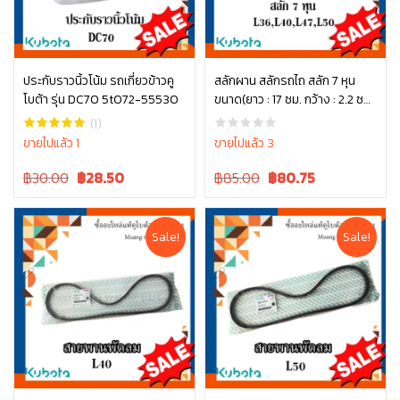
ประกับราวนิ้วโน้ม รถเกี่ยวข้าวคู
สลักผาน สลักรถไถ สลัก 7 หุน
โบต้า รุ่น DC70 5t072-55530
ขนาด(ยาว : 17 ซม. กว้าง : 2.2 ซม.
หยิบใส่ตะกร้า
หยิบใส่ตะกร้า
) รุ่น L3608, L4018, L4708,
(1)
L5018
ขายไปแล้ว 1
ขายไปแล้ว 3
Original
Current
Original
Current
฿30.00
฿
28.50
฿85.00
฿
80.75
price
price
price
price
was:
is:
was:
is:
฿30.00.
฿30.00.
฿85.00.
฿85.00.
Sale!
Sale!