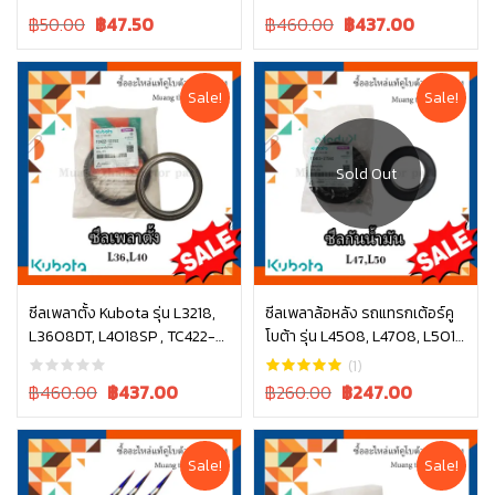
Original
Current
Original
Current
฿50.00
฿
47.50
฿460.00
฿
437.00
price
price
price
price
was:
is:
was:
is:
฿50.00.
฿50.00.
฿460.00.
฿460.00.
Sale!
Sale!
อ่านเพิ่ม
ซีลเพลาตั้ง Kubota รุ่น L3218,
ซีลเพลาล้อหลัง รถแทรกเต้อร์คู
L3608DT, L4018SP , TC422-
โบต้า รุ่น L4508, L4708, L5018
หยิบใส่ตะกร้า
13152
, TC403-27560
(1)
Original
Current
Original
Current
฿460.00
฿
437.00
฿260.00
฿
247.00
price
price
price
price
was:
is:
was:
is:
฿460.00.
฿460.00.
฿260.00.
฿260.00.
Sale!
Sale!