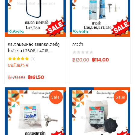
กระจกมองหลัง รถแทรกเตอร์คู
กาวดำ
โบต้า รุ่น L3608, L4018,
หยิบใส่ตะกร้า
หยิบใส่ตะกร้า
L4708, L5018 tc422-43980
(3)
Original
Current
฿120.00
฿
114.00
price
price
ขายไปแล้ว 9
was:
is:
Original
Current
฿170.00
฿
161.50
฿120.00.
฿120.00.
price
price
was:
is:
฿170.00.
฿170.00.
Sale!
Sale!