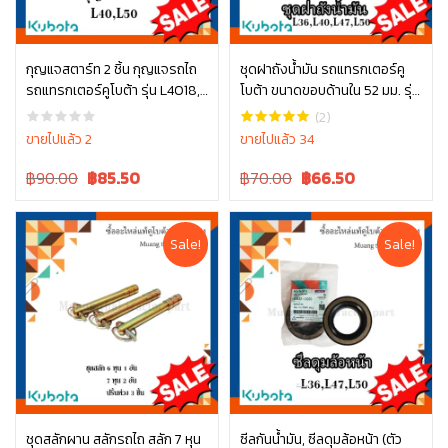
กุญแจสตาร์ท 2 ชิ้น กุญแจรถไถ
ชุดฝาถังน้ำมัน รถแทรกเตอร์คู
รถแทรกเตอร์คูโบต้า รุ่น L4018,
โบต้า ขนาดขอบด้านใน 52 มม. รุ่น
หยิบใส่ตะกร้า
หยิบใส่ตะกร้า
L5018 TC832-31850
L3608, L4018, L4708, L5018
(2)
W9501-21061
ขายไปแล้ว 2
ขายไปแล้ว 34
Original
Current
Original
Current
฿90.00
฿
85.50
฿70.00
฿
66.50
price
price
price
price
was:
is:
was:
is:
฿90.00.
฿90.00.
฿70.00.
฿70.00.
Sale!
Sale!
ชุดสลักผาน สลักรถไถ สลัก 7 หุน
ซีลกันน้ำมัน, ซีลดุมล้อหน้า (ตัว