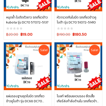
หมุดย้ำ ใบตัดตัวยาว รถเกี่ยวข้าว
หัวจรวดกันใบมีด รถเกี่ยวข้าวคู
kubota รุ่น DC70 5T072-5137
โบต้า รุ่น DC70 5t072-51410
หยิบใส่ตะกร้า
หยิบใส่ตะกร้า
Original
Current
Original
Current
฿20.00
฿
19.00
฿190.00
฿
180.50
price
price
price
price
was:
is:
was:
is:
฿20.00.
฿20.00.
฿190.00.
฿190.00.
Sale!
Sale!
แผ่นรองฐานชุดใบมีด รถเกี่ยว
โบลท์ พร้อมแหวนรอง ยึดเสื้อ
ข้าวคูโบต้า รุ่น DC68 DC70
เกียร์ส่งกำลังด้านใน รถเกี่ยวข้าว
หยิบใส่ตะกร้า
หยิบใส่ตะกร้า