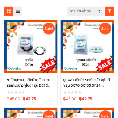
Sale!
Sale!
ขายึดบูทพลาสติกนิ้วดรัมสว่าน
บูทพลาสติกนิ้ว รถเกี่ยวข้าวคูโบต้
รถเกี่ยวข้าวคูโบต้า รุ่น DC70
า รุ่น DC70 DC105 5t124-
หยิบใส่ตะกร้า
หยิบใส่ตะกร้า
5t124-52484
52463
Original
Current
Original
Current
฿45.00
฿
42.75
฿45.00
฿
42.75
price
price
price
price
was:
is:
was:
is:
฿45.00.
฿45.00.
฿45.00.
฿45.00.
Sale!
Sale!