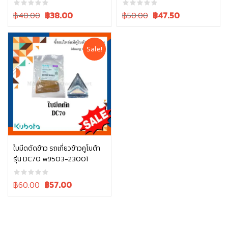
DC93 DC95 DC105 5T072-
คูโบต้า รุ่น DC70 5t078-16513,
51450
04512-50140
Original
Current
Original
Current
฿40.00
฿
38.00
฿50.00
฿
47.50
price
price
price
price
was:
is:
was:
is:
฿40.00.
฿40.00.
฿50.00.
฿50.00.
Sale!
ใบมีดตัดข้าว รถเกี่ยวข้าวคูโบต้า
รุ่น DC70 w9503-23001
หยิบใส่ตะกร้า
Original
Current
฿60.00
฿
57.00
price
price
was:
is:
฿60.00.
฿60.00.