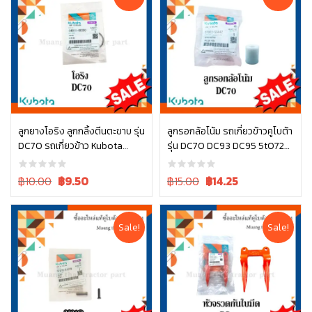
ลูกยางโอริง ลูกกลิ้งตีนตะขาบ รุ่น
ลูกรอกล้อโน้ม รถเกี่ยวข้าวคูโบต้า
DC70 รถเกี่ยวข้าว Kubota
รุ่น DC70 DC93 DC95 5t072-
หยิบใส่ตะกร้า
หยิบใส่ตะกร้า
04811-06300
55442
Original
Current
Original
Current
฿10.00
฿
9.50
฿15.00
฿
14.25
price
price
price
price
was:
is:
was:
is:
฿10.00.
฿10.00.
฿15.00.
฿15.00.
Sale!
Sale!