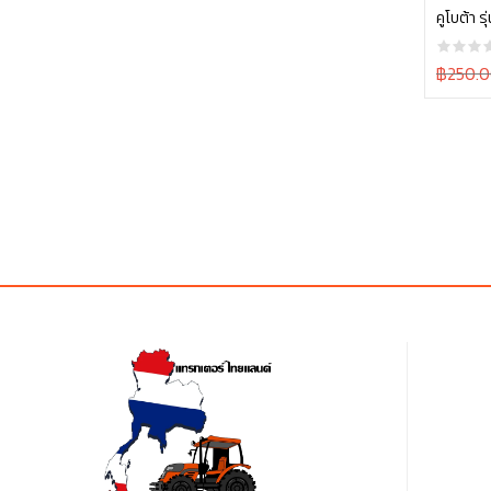
คูโบต้า 
23230
Original
฿250.
price
was:
฿250.0