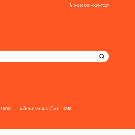
(+66) 061-024-7227
 L3608
อะไหล่แทรกเตอร์ คูโบต้า L4018