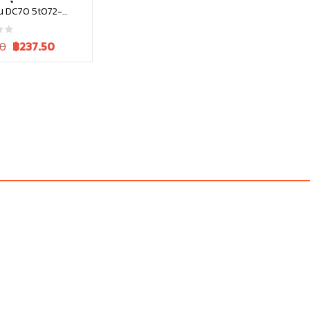
รุ่น DC70 5t072-
หยิบใส่ตะกร้า
Current
00
฿
237.50
price
is:
0.
฿250.00.