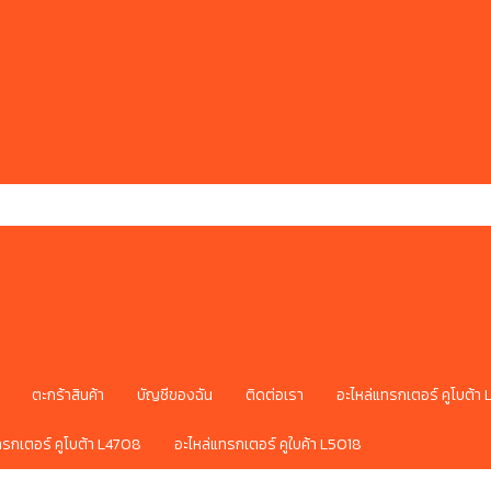
ตะกร้าสินค้า
บัญชีของฉัน
ติดต่อเรา
อะไหล่แทรกเตอร์ คูโบต้า
ทรกเตอร์ คูโบต้า L4708
อะไหล่แทรกเตอร์ คูใบค้า L5018