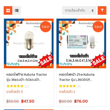
Sale!
Sale!
หลอดไฟท้าย Kubota Tractor
หลอดไฟหน้า 25w Kubota
รุ่น 36แรงม้า-50แรงม้า
Tractor รุ่น L3608SP,
หยิบใส่ตะกร้า
หยิบใส่ตะกร้า
W9501-36020
L4018SP, L4508DT, L4708DT,
(3)
(1)
L5018SP W9501-36000
ขายไปแล้ว 9
ขายไปแล้ว 2
Original
Current
Original
Current
฿50.00
฿
47.50
฿80.00
฿
76.00
price
price
price
price