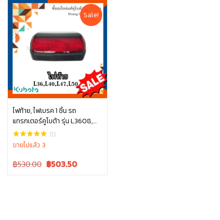
was:
is:
was:
is:
฿50.00.
฿50.00.
฿80.00.
฿80.00.
Sale!
ไฟท้าย, ไฟเบรค 1 ชิ้น รถ
แทรกเตอร์คูโบต้า รุ่น L3608,
หยิบใส่ตะกร้า
L4018, L4708, L5018 tc422-
(1)
30030
ขายไปแล้ว 3
Original
Current
฿530.00
฿
503.50
price
price
was:
is:
฿530.00.
฿530.00.