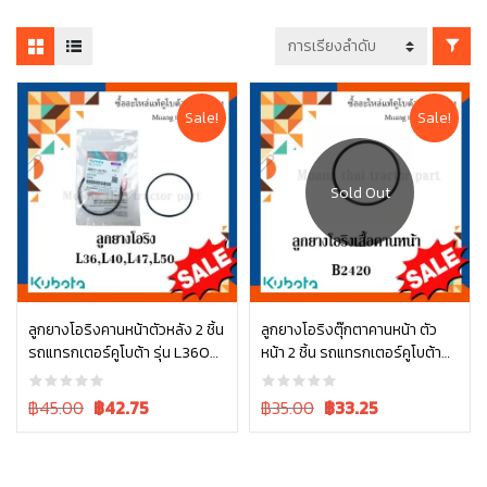
Sale!
Sale!
อ่านเพิ่ม
ลูกยางโอริงคานหน้าตัวหลัง 2 ชิ้น
ลูกยางโอริงตุ๊กตาคานหน้า ตัว
รถแทรกเตอร์คูโบต้า รุ่น L3608,
หน้า 2 ชิ้น รถแทรกเตอร์คูโบต้า
หยิบใส่ตะกร้า
L4018, L4508, L4708, L5018
รุ่น L3608, L4018, L4708,
04811-50750 = 2
L5018 tc402-13680 = 2
Original
Current
Original
Current
฿45.00
฿
42.75
฿35.00
฿
33.25
price
price
price
price
was:
is:
was:
is:
฿45.00.
฿45.00.
฿35.00.
฿35.00.