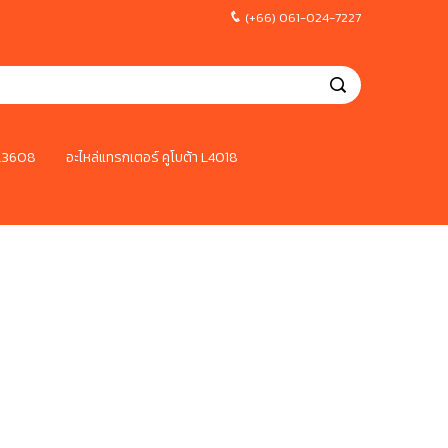
(+66) 061-024-7227
 L3608
อะไหล่แทรกเตอร์ คูโบต้า L4018