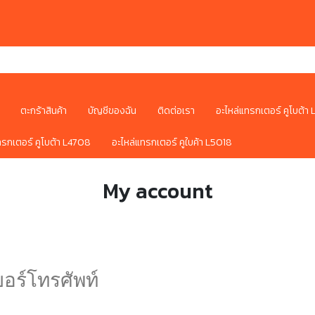
ตะกร้าสินค้า
บัญชีของฉัน
ติดต่อเรา
อะไหล่แทรกเตอร์ คูโบต้า
ทรกเตอร์ คูโบต้า L4708
อะไหล่แทรกเตอร์ คูใบค้า L5018
My account
บอร์โทรศัพท์