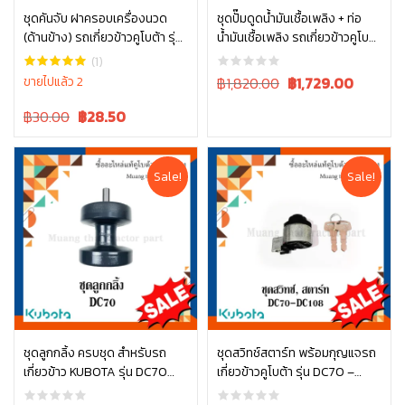
ชุดคันจับ ฝาครอบเครื่องนวด
ชุดปั๊มดูดน้ำมันเชื้อเพลิง + ท่อ
(ด้านข้าง) รถเกี่ยวข้าวคูโบต้า รุ่น
น้ำมันเชื้อเพลิง รถเกี่ยวข้าวคูโบต้
หยิบใส่ตะกร้า
หยิบใส่ตะกร้า
DC70 5t072-61420
า รุ่น DC70 1G377-52030
(1)
Original
Current
ขายไปแล้ว 2
฿1,820.00
฿
1,729.00
price
price
Original
Current
฿30.00
฿
28.50
was:
is:
price
price
฿1,820.00.
฿1,820.00.
was:
is:
฿30.00.
฿30.00.
Sale!
Sale!
ชุดลูกกลิ้ง ครบชุด สำหรับรถ
ชุดสวิทช์สตาร์ท พร้อมกุญแจรถ
เกี่ยวข้าว KUBOTA รุ่น DC70
เกี่ยวข้าวคูโบต้า รุ่น DC70 –
หยิบใส่ตะกร้า
หยิบใส่ตะกร้า
(รหัส 5T078-23102)
DC108 5T056-42022