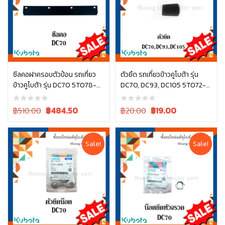
ซีลคอฝาครอบตัวป้อน รถเกี่ยว
ตัวยึด รถเกี่ยวข้าวคูโบต้า รุ่น
ข้าวคูโบต้า รุ่น DC70 5T078-
DC70, DC93, DC105 5T072-
หยิบใส่ตะกร้า
หยิบใส่ตะกร้า
45212
31280
Original
Current
Original
Current
฿510.00
฿
484.50
฿20.00
฿
19.00
price
price
price
price
was:
is:
was:
is:
฿510.00.
฿510.00.
฿20.00.
฿20.00.
Sale!
Sale!