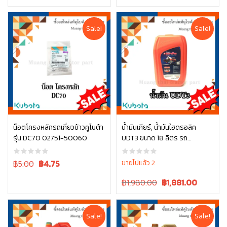
price
price
price
price
was:
is:
was:
is:
฿60.00.
฿60.00.
฿10.00.
฿10.00.
Sale!
Sale!
น็อตโครงหลักรถเกี่ยวข้าวคูโบต้า
น้ำมันเกียร์, น้ำมันไฮดรอลิค
รุ่น DC70 02751-50060
UDT3 ขนาด 18 ลิตร รถ
หยิบใส่ตะกร้า
หยิบใส่ตะกร้า
แทรกเตอร์คูโบต้า
Original
Current
฿5.00
฿
4.75
ขายไปแล้ว 2
price
price
Original
Current
฿1,980.00
฿
1,881.00
was:
is:
price
price
฿5.00.
฿5.00.
was:
is:
฿1,980.00.
฿1,980.00.
Sale!
Sale!