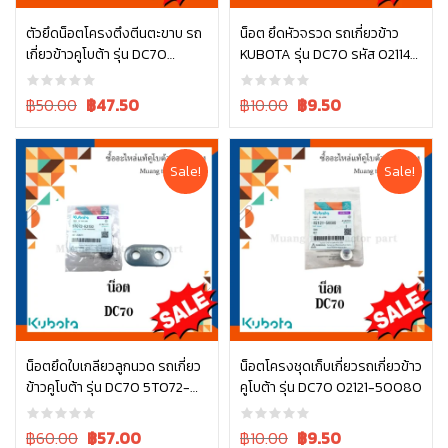
ตัวยึดน็อตโครงตึงตีนตะขาบ รถ
น็อต ยึดหัวจรวด รถเกี่ยวข้าว
เกี่ยวข้าวคูโบต้า รุ่น DC70
KUBOTA รุ่น DC70 รหัส 02114-
หยิบใส่ตะกร้า
หยิบใส่ตะกร้า
5T072-23930
50100
Original
Current
Original
Current
฿50.00
฿
47.50
฿10.00
฿
9.50
price
price
price
price
was:
is:
was:
is:
฿50.00.
฿50.00.
฿10.00.
฿10.00.
Sale!
Sale!
น็อตยึดใบเกลียวลูกนวด รถเกี่ยว
น็อตโครงชุดเก็บเกี่ยวรถเกี่ยวข้าว
ข้าวคูโบต้า รุ่น DC70 5T072-
คูโบต้า รุ่น DC70 02121-50080
หยิบใส่ตะกร้า
หยิบใส่ตะกร้า
63150
Original
Current
Original
Current
฿60.00
฿
57.00
฿10.00
฿
9.50