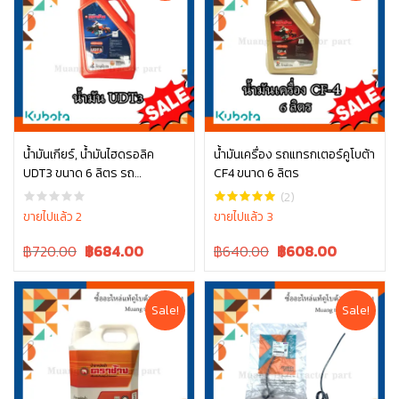
น้ำมันเกียร์, น้ำมันไฮดรอลิค
น้ำมันเครื่อง รถแทรกเตอร์คูโบต้า
UDT3 ขนาด 6 ลิตร รถ
CF4 ขนาด 6 ลิตร
หยิบใส่ตะกร้า
หยิบใส่ตะกร้า
แทรกเตอร์คูโบต้า
(2)
ขายไปแล้ว 2
ขายไปแล้ว 3
Original
Current
Original
Current
฿720.00
฿
684.00
฿640.00
฿
608.00
price
price
price
price
was:
is:
was:
is:
฿720.00.
฿720.00.
฿640.00.
฿640.00.
Sale!
Sale!