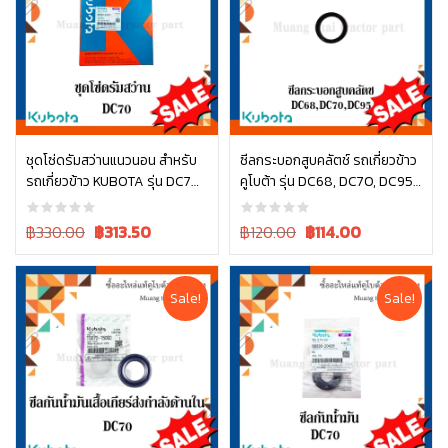
ชุดโซ่ดรัมสว่านแนวนอน สำหรับ
ซีลกระบอกสูบคลัตช์ รถเกี่ยวข้าว
รถเกี่ยวข้าว KUBOTA รุ่น DC70
คูโบต้า รุ่น DC68, DC70, DC95
หยิบใส่ตะกร้า
หยิบใส่ตะกร้า
(รหัส W9503-43331)
YT011-00190
Original
Current
Original
Current
฿330.00
฿
313.50
฿120.00
฿
114.00
price
price
price
price
was:
is:
was:
is:
฿330.00.
฿330.00.
฿120.00.
฿120.00.
Sale!
Sale!