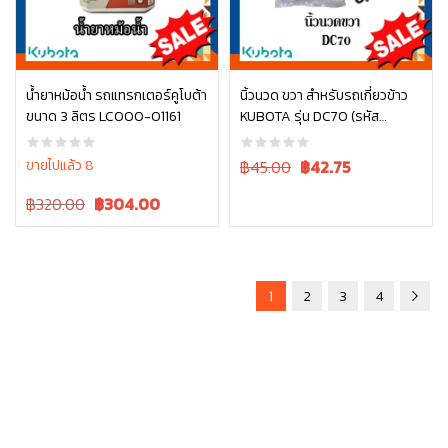
น้ำยาหม้อน้ำ รถแทรกเตอร์คูโบต้า
นิ้วนวด ขวา สำหรับรถเกี่ยวข้าว
ขนาด 3 ลิตร LC000-01161
KUBOTA รุ่น DC70 (รหัส
หยิบใส่ตะกร้า
หยิบใส่ตะกร้า
5T078-55622)
Original
Current
ขายไปแล้ว 8
฿45.00
฿
42.75
price
price
Original
Current
฿320.00
฿
304.00
was:
is:
price
price
฿45.00.
฿45.00.
was:
is:
฿320.00.
฿320.00.
1
2
3
4