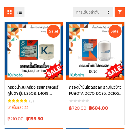
Sale!
Sale!
กรองน้ำมันเครื่อง รถแทรกเตอร์
กรองน้ำมันไฮดรอลิค รถเกี่ยวข้าว
คูโบต้า รุ่น L3608, L4018,
KUBOTA DC70, DC95, DC105
หยิบใส่ตะกร้า
หยิบใส่ตะกร้า
L4508, L4708, L5018, M6040
รหัส W9503-35251
(3)
, W9501-31070B
Original
Current
ขายไปแล้ว 22
฿720.00
฿
684.00
price
price
Original
Current
฿210.00
฿
199.50
was:
is:
price
price
฿720.00.
฿720.00.