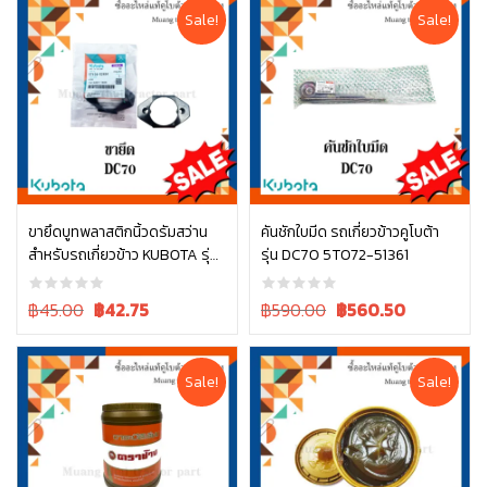
฿10.00.
฿10.00.
฿45.00.
฿45.00.
Sale!
Sale!
ขายึดบูทพลาสติกนิ้วดรัมสว่าน
คันชักใบมีด รถเกี่ยวข้าวคูโบต้า
สำหรับรถเกี่ยวข้าว KUBOTA รุ่น
รุ่น DC70 5T072-51361
หยิบใส่ตะกร้า
หยิบใส่ตะกร้า
DC70 (รหัส 5T124-52484)
Original
Current
Original
Current
฿45.00
฿
42.75
฿590.00
฿
560.50
price
price
price
price
was:
is:
was:
is:
฿45.00.
฿45.00.
฿590.00.
฿590.00.
Sale!
Sale!