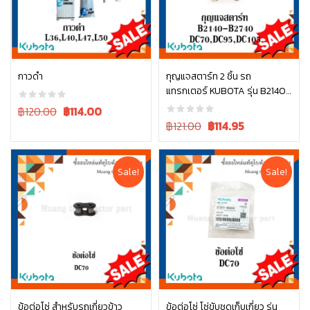
กาวดำ
กุญแจสตาร์ท 2 ชิ้น รถ
แทรกเตอร์ KUBOTA รุ่น B2140
หยิบใส่ตะกร้า
หยิบใส่ตะกร้า
– B2740 / DC70 / DC95 /
Original
Current
฿120.00
฿
114.00
DC105 รหัส 15248-63700
price
price
Original
Current
฿121.00
฿
114.95
was:
is:
price
price
฿120.00.
฿120.00.
was:
is:
฿121.00.
฿121.00.
Sale!
Sale!
ข้อต่อโซ่ สำหรับรถเกี่ยวข้าว
ข้อต่อโซ่ โซ่ขับชุดเก็บเกี่ยว รุ่น