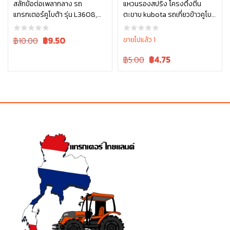
สลักข้อต่อเพลากลาง รถ
แหวนรองสปริง โครงตึงตีน
แทรกเตอร์คูโบต้า รุ่น L3608,
ตะขาบ kubota รถเกี่ยวข้าวคูโบต้
หยิบใส่ตะกร้า
หยิบใส่ตะกร้า
L4018, L4708, L5018 05411-
า รุ่น DC70 04512-50140
00430
Original
Current
฿10.00
฿
9.50
ขายไปแล้ว 1
price
price
Original
Current
฿5.00
฿
4.75
was:
is:
price
price
฿10.00.
฿10.00.
was:
is:
฿5.00.
฿5.00.