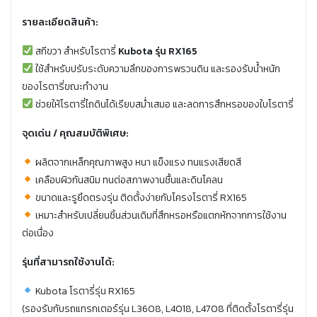
รายละเอียดสินค้า:
สกีขวา สำหรับโรตารี่
Kubota รุ่น RX165
ใช้สำหรับปรับระดับความลึกของการพรวนดิน และรองรับน้ำหนัก
ของโรตารี่ขณะทำงาน
ช่วยให้โรตารี่ไถดินได้เรียบสม่ำเสมอ และลดการสึกหรอของใบโรตารี่
จุดเด่น / คุณสมบัติพิเศษ:
ผลิตจากเหล็กคุณภาพสูง หนา แข็งแรง ทนแรงเสียดสี
เคลือบผิวกันสนิม ทนต่อสภาพงานชื้นและดินโคลน
ขนาดและรูยึดตรงรุ่น ติดตั้งง่ายกับโครงโรตารี่ RX165
เหมาะสำหรับเปลี่ยนชิ้นส่วนเดิมที่สึกหรอหรือแตกหักจากการใช้งาน
ต่อเนื่อง
รุ่นที่สามารถใช้งานได้:
Kubota โรตารี่รุ่น RX165
(รองรับกับรถแทรกเตอร์รุ่น L3608, L4018, L4708 ที่ติดตั้งโรตารี่รุ่น