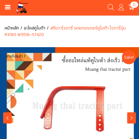
0
หน้าหลัก
อะไหล่คูโบต้า
สกีขวาโรตารี่ รถแทรกเตอร์คูโบต้า โรตารี่รุ่น
RX165 W9516-57420
ขายไปแล้ว 1
Sale!