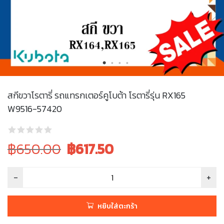
สกีขวาโรตารี่ รถแทรกเตอร์คูโบต้า โรตารี่รุ่น RX165
W9516-57420
Original
Current
฿650.00
฿
617.50
price
price
was:
is:
฿650.00.
฿650.00.
หยิบใส่ตะกร้า