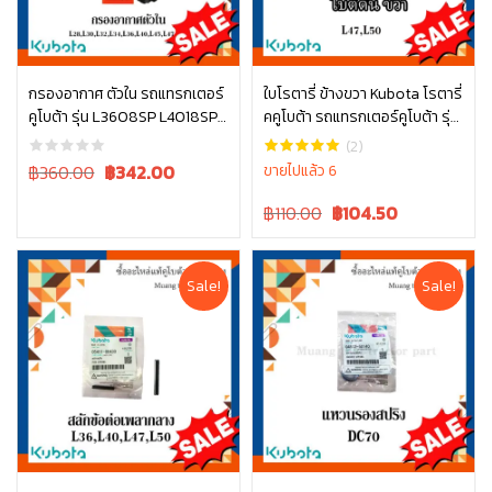
กรองอากาศ ตัวใน รถแทรกเตอร์
ใบโรตารี่ ข้างขวา Kubota โรตารี่
คูโบต้า รุ่น L3608SP L4018SP
คคูโบต้า รถแทรกเตอร์คูโบต้า รุ่น
หยิบใส่ตะกร้า
หยิบใส่ตะกร้า
L4708SP W9501-31090B
L4708 L5018 W9518-54071
(2)
Original
Current
฿360.00
฿
342.00
ขายไปแล้ว 6
price
price
Original
Current
฿110.00
฿
104.50
was:
is:
price
price
฿360.00.
฿360.00.
was:
is:
฿110.00.
฿110.00.
Sale!
Sale!