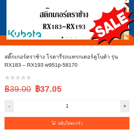
สติ๊กเกอร์ตราช้าง โรตารี่รถแทรกเตอร์คูโบต้า รุ่น
RX183 – RX193 w951p-58170
Original
Current
฿39.00
฿
37.05
price
price
was:
is:
฿39.00.
฿39.00.
หยิบใส่ตะกร้า