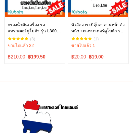
กรองน้ำมันเครื่อง รถ
หัวอัดจาระบีตุ๊กตาคานหน้าตัว
แทรกเตอร์คูโบต้า รุ่น L3608,
หน้า รถแทรกเตอร์คูโบต้า รุ่น
หยิบใส่ตะกร้า
หยิบใส่ตะกร้า
L4018, L4508, L4708,
L3608 – L5018 06611-
(3)
(1)
L5018, M6040 , W9501-
15010
ขายไปแล้ว 22
ขายไปแล้ว 1
31070B
Original
Current
Original
Current
฿210.00
฿
199.50
฿20.00
฿
19.00
price
price
price
price
was:
is:
was:
is:
฿210.00.
฿210.00.
฿20.00.
฿20.00.