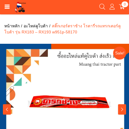
0
หน้าหลัก
อะไหล่คูโบต้า
สติ๊กเกอร์ตราช้าง โรตารี่รถแทรกเตอร์คู
โบต้า รุ่น RX183 – RX193 w951p-58170
Sale!