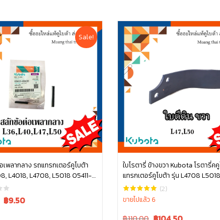
Sale!
่อเพลากลาง รถแทรกเตอร์คูโบต้า
ใบโรตารี่ ข้างขวา Kubota โรตารี่คค
08, L4018, L4708, L5018 05411-
แทรกเตอร์คูโบต้า รุ่น L4708 L501
หยิบใส่ตะกร้า
หยิบใส่ตะกร้า
W9518-54071
(2)
Current
฿
9.50
ขายไปแล้ว 6
price
Original
Current
฿110.00
฿
104.50
is: