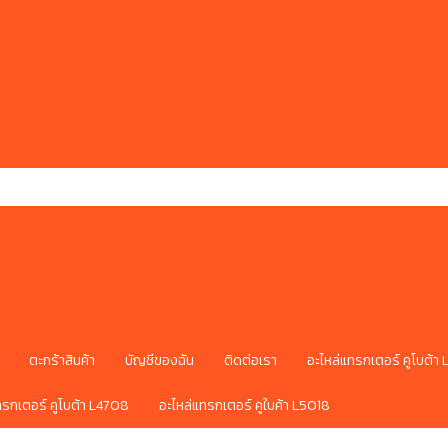
ตะกร้าสินค้า
บัญชีของฉัน
ติดต่อเรา
อะไหล่แทรกเตอร์ คูโบต้า
ทรกเตอร์ คูโบต้า L4708
อะไหล่แทรกเตอร์ คูใบค้า L5018