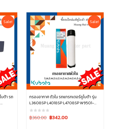
Sale!
Sale!
ูโบต้า รถ
กรองอากาศ ตัวใน รถแทรกเตอร์คูโบต้า รุ่น
8
L3608SP L4018SP L4708SP W9501-
หยิบใส่ตะกร้า
31090B
Original
Current
฿360.00
฿
342.00
price
price
was:
is: