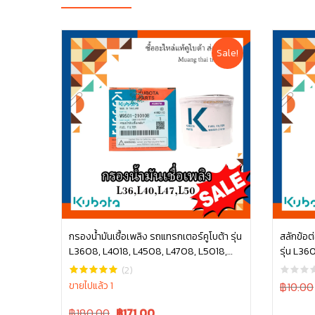
Sale!
กรองน้ำมันเชื้อเพลิง รถแทรกเตอร์คูโบต้า รุ่น
สลักข้อต
L3608, L4018, L4508, L4708, L5018,
รุ่น L36
หยิบใส่ตะกร้า
M6040 W9501-21010B
00430
(2)
Original
ขายไปแล้ว 1
฿10.00
price
Original
Current
฿180.00
฿
171.00
was: