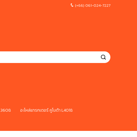
(+66) 061-024-7227
 L3608
อะไหล่แทรกเตอร์ คูโบต้า L4018