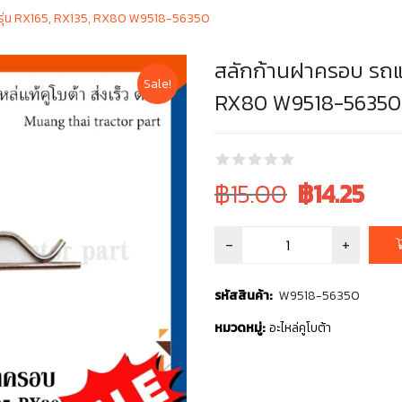
า รุ่น RX165, RX135, RX80 W9518-56350
สลักก้านฝาครอบ รถแท
Sale!
RX80 W9518-56350
Original
Current
฿15.00
฿
14.25
price
price
was:
is:
฿15.00.
฿15.00.
รหัสสินค้า:
W9518-56350
หมวดหมู่:
อะไหล่คูโบต้า