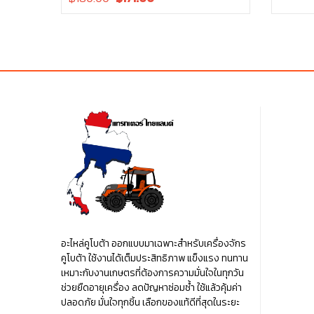
price
price
฿10.00.
was:
is:
฿180.00.
฿180.00.
อะไหล่คูโบต้า ออกแบบมาเฉพาะสำหรับเครื่องจักร
คูโบต้า ใช้งานได้เต็มประสิทธิภาพ แข็งแรง ทนทาน
เหมาะกับงานเกษตรที่ต้องการความมั่นใจในทุกวัน
ช่วยยืดอายุเครื่อง ลดปัญหาซ่อมซ้ำ ใช้แล้วคุ้มค่า
ปลอดภัย มั่นใจทุกชิ้น เลือกของแท้ดีที่สุดในระยะ