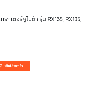
รกเตอร์คูโบต้า รุ่น RX165, RX135,
หยิบใส่ตะกร้า