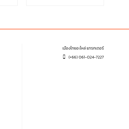
฿360.00.
฿360.00.
เมืองไทยอะไหล่ แทรกเตอร์
(+66) 061-024-7227