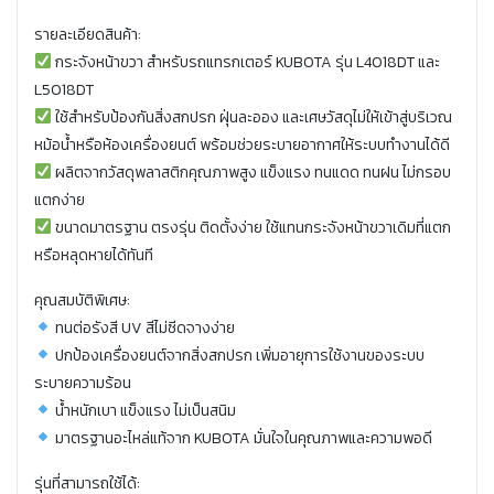
รายละเอียดสินค้า:
กระจังหน้าขวา สำหรับรถแทรกเตอร์ KUBOTA รุ่น L4018DT และ
L5018DT
ใช้สำหรับป้องกันสิ่งสกปรก ฝุ่นละออง และเศษวัสดุไม่ให้เข้าสู่บริเวณ
หม้อน้ำหรือห้องเครื่องยนต์ พร้อมช่วยระบายอากาศให้ระบบทำงานได้ดี
ผลิตจากวัสดุพลาสติกคุณภาพสูง แข็งแรง ทนแดด ทนฝน ไม่กรอบ
แตกง่าย
ขนาดมาตรฐาน ตรงรุ่น ติดตั้งง่าย ใช้แทนกระจังหน้าขวาเดิมที่แตก
หรือหลุดหายได้ทันที
คุณสมบัติพิเศษ:
ทนต่อรังสี UV สีไม่ซีดจางง่าย
ปกป้องเครื่องยนต์จากสิ่งสกปรก เพิ่มอายุการใช้งานของระบบ
ระบายความร้อน
น้ำหนักเบา แข็งแรง ไม่เป็นสนิม
มาตรฐานอะไหล่แท้จาก KUBOTA มั่นใจในคุณภาพและความพอดี
รุ่นที่สามารถใช้ได้: