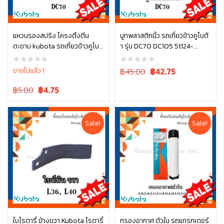
แหวนรองสปริง โครงตึงตีน
บูทพลาสติกนิ้ว รถเกี่ยวข้าวคูโบต้
ตะขาบ kubota รถเกี่ยวข้าวคูโบต้
า รุ่น DC70 DC105 5t124-
หยิบใส่ตะกร้า
หยิบใส่ตะกร้า
า รุ่น DC70 04512-50140
52463
Original
Current
ขายไปแล้ว 1
฿45.00
฿
42.75
price
price
Original
Current
฿5.00
฿
4.75
was:
is:
price
price
฿45.00.
฿45.00.
was:
is:
฿5.00.
฿5.00.
Sale!
Sale!
ใบโรตารี่ ข้างขวา Kubota โรตารี่
กรองอากาศ ตัวใน รถแทรกเตอร์