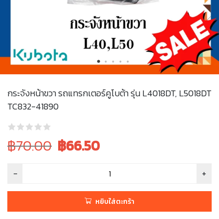
กระจังหน้าขวา รถแทรกเตอร์คูโบต้า รุ่น L4018DT, L5018DT
TC832-41890
Original
Current
฿70.00
฿
66.50
price
price
was:
is:
฿70.00.
฿70.00.
หยิบใส่ตะกร้า