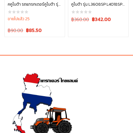
คคูโบต้า รถแทรกเตอร์คูโบต้า รุ่น
คูโบต้า รุ่น L3608SP L4018SP
หยิบใส่ตะกร้า
หยิบใส่ตะกร้า
L3608, L4018 W9516-54173
L4708SP W9501-31090B
Original
Current
ขายไปแล้ว 25
฿360.00
฿
342.00
price
price
Original
Current
฿90.00
฿
85.50
was:
is:
price
price
฿360.00.
฿360.00.
was:
is:
฿90.00.
฿90.00.