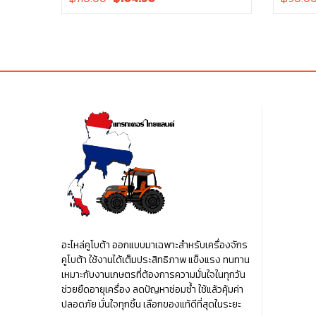
price
price
price
was:
is:
was:
฿110.00.
฿110.00.
฿90.00
อะไหล่คูโบต้า ออกแบบมาเฉพาะสำหรับเครื่องจักร
คูโบต้า ใช้งานได้เต็มประสิทธิภาพ แข็งแรง ทนทาน
เหมาะกับงานเกษตรที่ต้องการความมั่นใจในทุกวัน
ช่วยยืดอายุเครื่อง ลดปัญหาซ่อมซ้ำ ใช้แล้วคุ้มค่า
ปลอดภัย มั่นใจทุกชิ้น เลือกของแท้ดีที่สุดในระยะ