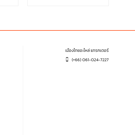
฿360.00.
฿360.00.
เมืองไทยอะไหล่ แทรกเตอร์
(+66) 061-024-7227