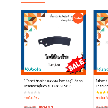
Sale!
ใบโรตารี่ ข้างซ้าย Kubota โรตารี่คคูโบต้า รถ
ใบโรตารี
แทรกเตอร์คูโบต้า รุ่น L4708 L5018
แทรกเตอร
หยิบใส่ตะกร้า
W9518-54061
W9516-
ขายไปแล้ว 2
ขายไปแล้
Original
Current
Original
฿110.00
฿
104.50
฿90.0