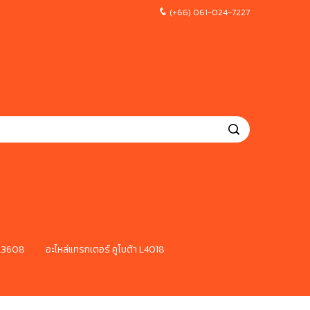
(+66) 061-024-7227
 L3608
อะไหล่แทรกเตอร์ คูโบต้า L4018