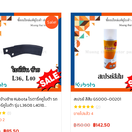
Sale!
่ ข้างซ้าย Kubota โรตารี่คคูโบต้า รถ
สเปรย์ สีส้ม GS000-00201
์คูโบต้า รุ่น L3608 L4018
หยิบใส่ตะกร้า
หยิบใส่ตะกร้า
(2)
54163
(1)
ขายไปแล้ว 4
ว 2
Original
Current
฿150.00
฿
142.50
Current
price
price
0
฿
85.50