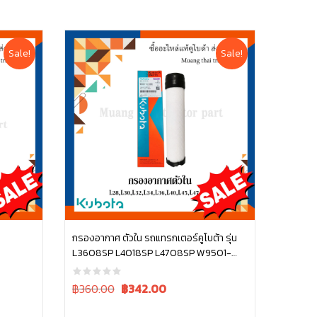
Sale!
Sale!
กรองอากาศ ตัวใน รถแทรกเตอร์คูโบต้า รุ่น
L3608SP L4018SP L4708SP W9501-
หยิบใส่ตะกร้า
31090B
Original
Current
฿360.00
฿
342.00
price
price
was:
is: