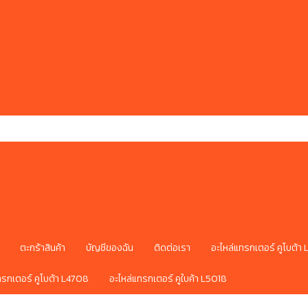
ตะกร้าสินค้า
บัญชีของฉัน
ติดต่อเรา
อะไหล่แทรกเตอร์ คูโบต้า
ทรกเตอร์ คูโบต้า L4708
อะไหล่แทรกเตอร์ คูใบค้า L5018