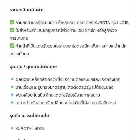
รายละเอียดสินค้า:
ก้านยกซ้าย หรือแขนข้าง สำหรับรถแทรกเตอร์ KUBOTA รุ่น L4018
ใช้สำหรับยึดและยกอุปกรณ์พ่วงท้าย เช่น ผานไถ หรือลูกพ่วง
การเกษตร
ทำหน้าที่เป็นแขนรับแรงในระบบยกไฮดรอลิค เพื่อการถ่ายเทน้ำหนัก
อย่างมั่นคง
จุดเด่น / คุณสมบัติพิเศษ:
ผลิตจากเหล็กกล้าเกรดแข็งแรง ทนต่อแรงยกและแรงกระแทก
งานเชื่อมและรูปทรงมาตรฐาน ติดตั้งตรงรุ่น ไม่ต้องแปลง
พ่นเคลือบกันสนิม สีทนแดด พร้อมใช้งานภาคสนาม
เหมาะสำหรับซ่อมหรือเปลี่ยนอะไหล่เดิมที่โค้ง งอ หรือสึกหรอ
รุ่นที่สามารถใช้งานได้:
KUBOTA L4018