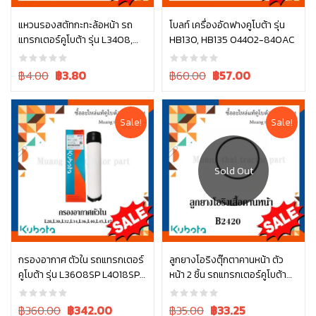
แหวนรองสตัทกะทะล้อหน้า รถ
โบลท์ เครื่องอัดฟางคูโบต้า รุ่น
แทรกเตอร์คูโบต้า รุ่น L3408,
HB130, HB135 04402-840AC
หยิบใส่ตะกร้า
หยิบใส่ตะกร้า
L4508 04013-60140
Original
Current
Original
Current
฿4.00
฿
3.80
฿60.00
฿
57.00
price
price
price
price
was:
is:
was:
is:
฿4.00.
฿4.00.
฿60.00.
฿60.00.
Sale!
Sale!
อ่านเพิ่ม
กรองอากาศ ตัวใน รถแทรกเตอร์
ลูกยางโอริงตุ๊กตาคานหน้า ตัว
คูโบต้า รุ่น L3608SP L4018SP
หน้า 2 ชิ้น รถแทรกเตอร์คูโบต้า
หยิบใส่ตะกร้า
L4708SP W9501-31090B
รุ่น L3608, L4018, L4708,
L5018 tc402-13680 = 2
Original
Current
Original
Current
฿360.00
฿
342.00
฿35.00
฿
33.25