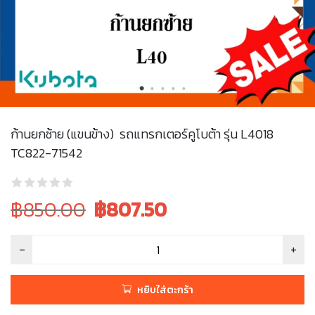
ก้านยกซ้าย (แขนข้าง) รถแทรกเตอร์คูโบต้า รุ่น L4018
TC822-71542
Original
Current
฿850.00
฿
807.50
price
price
was:
is:
฿850.00.
฿850.00.
หยิบใส่ตะกร้า