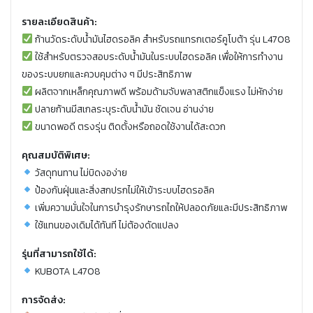
รายละเอียดสินค้า:
ก้านวัดระดับน้ำมันไฮดรอลิค สำหรับรถแทรกเตอร์คูโบต้า รุ่น L4708
ใช้สำหรับตรวจสอบระดับน้ำมันในระบบไฮดรอลิค เพื่อให้การทำงาน
ของระบบยกและควบคุมต่าง ๆ มีประสิทธิภาพ
ผลิตจากเหล็กคุณภาพดี พร้อมด้ามจับพลาสติกแข็งแรง ไม่หักง่าย
ปลายก้านมีสเกลระบุระดับน้ำมัน ชัดเจน อ่านง่าย
ขนาดพอดี ตรงรุ่น ติดตั้งหรือถอดใช้งานได้สะดวก
คุณสมบัติพิเศษ:
วัสดุทนทาน ไม่บิดงอง่าย
ป้องกันฝุ่นและสิ่งสกปรกไม่ให้เข้าระบบไฮดรอลิค
เพิ่มความมั่นใจในการบำรุงรักษารถไถให้ปลอดภัยและมีประสิทธิภาพ
ใช้แทนของเดิมได้ทันที ไม่ต้องดัดแปลง
รุ่นที่สามารถใช้ได้:
KUBOTA L4708
การจัดส่ง: