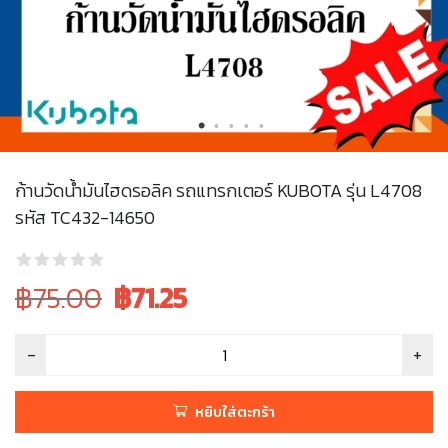
ก้านวัดน้ำมันไฮดรอลิค รถแทรกเตอร์ KUBOTA รุ่น L4708
รหัส TC432-14650
Original
Current
฿75.00
฿
71.25
price
price
was:
is:
฿75.00.
฿75.00.
หยิบใส่ตะกร้า