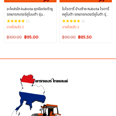
อะไหล่รไถ kubota ชุดข้อต่อตัวยู
ใบโรตารี่ ข้างซ้าย Kubota โรตารี่
รถแทรกเตอร์คูโบบต้า รุ่น
คคูโบต้า รถแทรกเตอร์คูโบต้า รุ่น
หยิบใส่ตะกร้า
หยิบใส่ตะกร้า
L3608, L4708, L3445-10001
L3608 L4018 W9516-54163
(1)
(1)
ขายไปแล้ว 2
ขายไปแล้ว 2
Original
Current
Original
Current
฿100.00
฿
95.00
฿90.00
฿
85.50
price
price
price
price
was:
is:
was:
is:
฿100.00.
฿100.00.
฿90.00.
฿90.00.