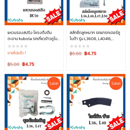
แหวนรองสปริง โครงตึงตีน
สลักยึดลูกหมาก รถแทรกเตอร์คู
ตะขาบ kubota รถเกี่ยวข้าวคูโบต้
โบต้า รุ่น L3608, L40418,
หยิบใส่ตะกร้า
หยิบใส่ตะกร้า
า รุ่น DC70 04512-50140
L4708, L5018 รุ่น L ทุกรุ่น
05511-50328
Original
Current
ขายไปแล้ว 1
฿5.00
฿
4.75
price
price
Original
Current
฿5.00
฿
4.75
was:
is:
price
price
฿5.00.
฿5.00.
was:
is:
฿5.00.
฿5.00.
Sale!
Sale!