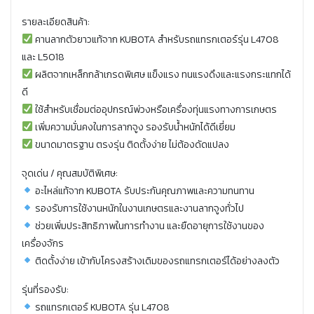
รายละเอียดสินค้า:
คานลากตัวยาวแท้จาก KUBOTA สำหรับรถแทรกเตอร์รุ่น L4708
และ L5018
ผลิตจากเหล็กกล้าเกรดพิเศษ แข็งแรง ทนแรงดึงและแรงกระแทกได้
ดี
ใช้สำหรับเชื่อมต่ออุปกรณ์พ่วงหรือเครื่องทุ่นแรงทางการเกษตร
เพิ่มความมั่นคงในการลากจูง รองรับน้ำหนักได้ดีเยี่ยม
ขนาดมาตรฐาน ตรงรุ่น ติดตั้งง่าย ไม่ต้องดัดแปลง
จุดเด่น / คุณสมบัติพิเศษ:
อะไหล่แท้จาก KUBOTA รับประกันคุณภาพและความทนทาน
รองรับการใช้งานหนักในงานเกษตรและงานลากจูงทั่วไป
ช่วยเพิ่มประสิทธิภาพในการทำงาน และยืดอายุการใช้งานของ
เครื่องจักร
ติดตั้งง่าย เข้ากับโครงสร้างเดิมของรถแทรกเตอร์ได้อย่างลงตัว
รุ่นที่รองรับ:
รถแทรกเตอร์ KUBOTA รุ่น L4708