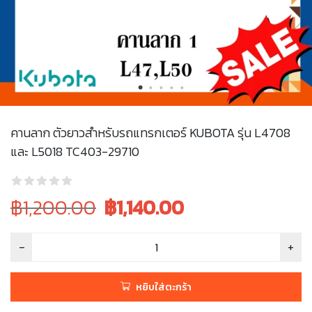
คานลาก ตัวยาวสำหรับรถแทรกเตอร์ KUBOTA รุ่น L4708
และ L5018 TC403-29710
Original
Current
฿1,200.00
฿
1,140.00
price
price
was:
is:
฿1,200.00.
฿1,200.00.
หยิบใส่ตะกร้า