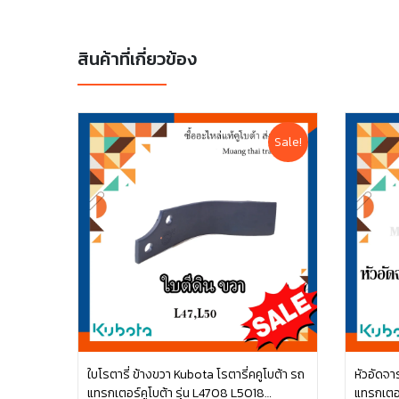
สินค้าที่เกี่ยวข้อง
Sale!
ใบโรตารี่ ข้างขวา Kubota โรตารี่คคูโบต้า รถ
หัวอัดจา
แทรกเตอร์คูโบต้า รุ่น L4708 L5018
แทรกเตอร
หยิบใส่ตะกร้า