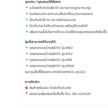
จุดเด่น / คุณสมบัติพิเศษ:
อะไหล่แท้จาก KUBOTA ขนาดมาตรฐาน ตรงรุ่น
ทนต่อแรงกระแทก แรงสั่นสะเทือนจากงานเกษตร
ป้องกันรังสี UV กระจกไม่หมองง่าย
ติดตั้งง่าย ไม่ต้องดัดแปลง พร้อมใช้งานทันที
เพิ่มความมั่นใจในการใช้งาน ช่วยให้ควบคุมรถปลอดภัยยิ่งขึ้น
รุ่นที่สามารถใช้งานได้:
รถแทรกเตอร์ KUBOTA รุ่น M60
รถแทรกเตอร์ KUBOTA รุ่น M70
รถแทรกเตอร์ KUBOTA รุ่น M95
รถแทรกเตอร์ KUBOTA รุ่น M108
(และรุ่นอื่นที่ใช้ชุดกระจกรหัส W9500-62222)
การจัดส่ง:
สินค้าพร้อมส่ง จัดส่งทั่วประเทศ
สอบถามเพิ่มเติมหรือสั่งซื้อ โทร: 061-0247227