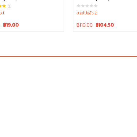
5010
W9518-54061
(1)
ว 1
ขายไปแล้ว 2
Current
Original
Current
0
฿
19.00
฿110.00
฿
104.50
price
price
price
is:
was:
is:
.
฿20.00.
฿110.00.
฿110.00.