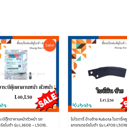
Sale!
ระบีตุ๊กตาคานหน้าตัวหน้า รถ
ใบโรตารี่ ข้างซ้าย Kubota โรตารี่คค
์คูโบต้า รุ่น L3608 – L5018
แทรกเตอร์คูโบต้า รุ่น L4708 L501
หยิบใส่ตะกร้า
หยิบใส่ตะกร้า