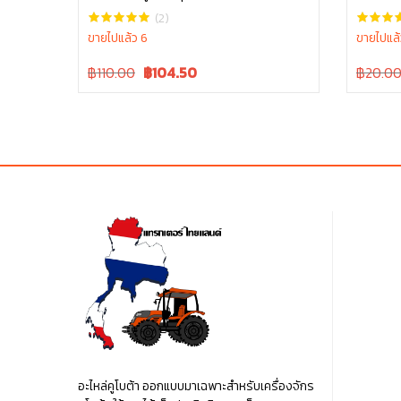
W9518-54071
06611-1
(2)
ขายไปแล้ว 6
ขายไปแล้
Original
Current
Original
฿110.00
฿
104.50
฿20.0
price
price
price
was:
is:
was:
฿110.00.
฿110.00.
฿20.00
อะไหล่คูโบต้า ออกแบบมาเฉพาะสำหรับเครื่องจักร