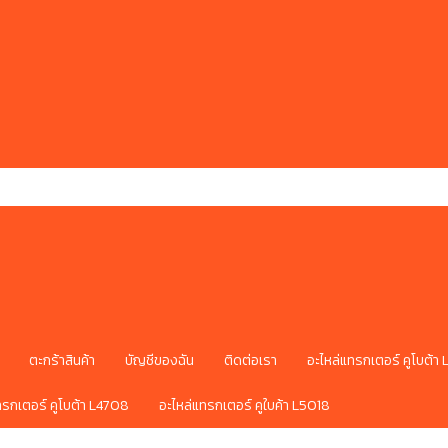
ตะกร้าสินค้า
บัญชีของฉัน
ติดต่อเรา
อะไหล่แทรกเตอร์ คูโบต้า
ทรกเตอร์ คูโบต้า L4708
อะไหล่แทรกเตอร์ คูใบค้า L5018