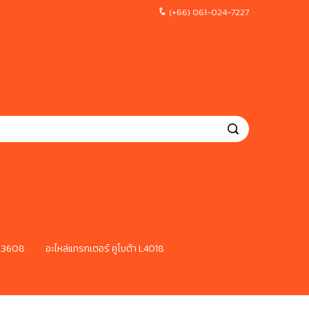
(+66) 061-024-7227
 L3608
อะไหล่แทรกเตอร์ คูโบต้า L4018