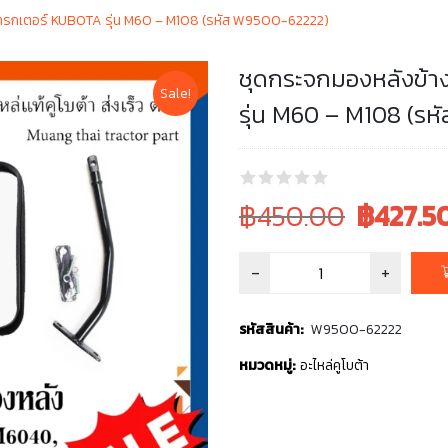
ทรกเตอร์ KUBOTA รุ่น M60 – M108 (รหัส W9500-62222)
ชุดกระจกมองหลังข้
Sale!
รุ่น M60 – M108 (ร
Original
Current
฿450.00
฿
427.5
price
price
was:
is:
฿450.00.
฿450.00.
รหัสสินค้า:
W9500-62222
หมวดหมู่:
อะไหล่คูโบต้า