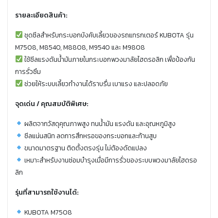
รายละเอียดสินค้า:
ชุดซีลสำหรับกระบอกบังคับเลี้ยวของรถแทรกเตอร์ KUBOTA รุ่น
M7508, M8540, M8808, M9540 และ M9808
ใช้ซีลแรงดันน้ำมันภายในกระบอกพวงมาลัยไฮดรอลิก เพื่อป้องกัน
การรั่วซึม
ช่วยให้ระบบเลี้ยวทำงานได้ราบรื่น เบาแรง และปลอดภัย
จุดเด่น / คุณสมบัติพิเศษ:
ผลิตจากวัสดุคุณภาพสูง ทนน้ำมัน แรงดัน และอุณหภูมิสูง
ซีลแน่นสนิท ลดการสึกหรอของกระบอกและก้านสูบ
ขนาดมาตรฐาน ติดตั้งตรงรุ่น ไม่ต้องดัดแปลง
เหมาะสำหรับงานซ่อมบำรุงเมื่อมีการรั่วของระบบพวงมาลัยไฮดรอ
ลิก
รุ่นที่สามารถใช้งานได้:
KUBOTA M7508