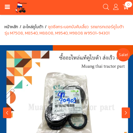
0
หน้าหลัก
อะไหล่คูโบต้า
ชุดซีลกระบอกบังคับเลี้ยว รถแทรกเตอร์คูโบต้า
รุ่น M7508, M8540, M8808, M9540, M9808 W9501-94301
Sale!