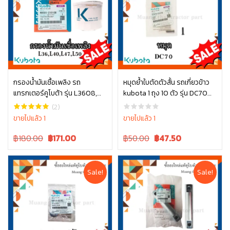
กรองน้ำมันเชื้อเพลิง รถ
หมุดย้ำใบตัดตัวสั้น รถเกี่ยวข้าว
แทรกเตอร์คูโบต้า รุ่น L3608,
kubota 1 ถุง 10 ตัว รุ่น DC70
หยิบใส่ตะกร้า
หยิบใส่ตะกร้า
L4018, L4508, L4708, L5018,
5T072-51380
(2)
M6040 W9501-21010B
ขายไปแล้ว 1
ขายไปแล้ว 1
Original
Current
Original
Current
฿180.00
฿
171.00
฿50.00
฿
47.50
price
price
price
price
was:
is:
was:
is:
฿180.00.
฿180.00.
฿50.00.
฿50.00.
Sale!
Sale!