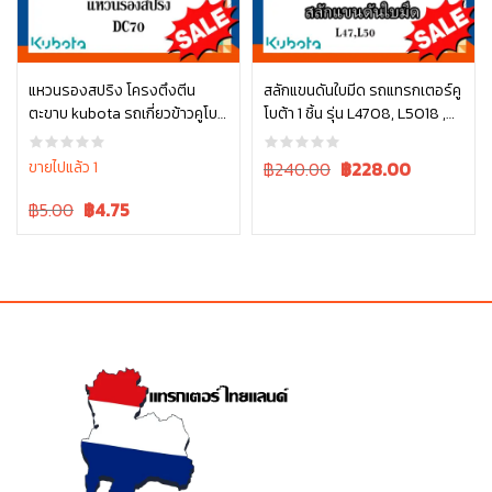
แหวนรองสปริง โครงตึงตีน
สลักแขนดันใบมีด รถแทรกเตอร์คู
ตะขาบ kubota รถเกี่ยวข้าวคูโบต้
โบต้า 1 ชิ้น รุ่น L4708, L5018 ,
หยิบใส่ตะกร้า
หยิบใส่ตะกร้า
า รุ่น DC70 04512-50140
W9558-52102
Original
Current
ขายไปแล้ว 1
฿240.00
฿
228.00
price
price
Original
Current
฿5.00
฿
4.75
was:
is:
price
price
฿240.00.
฿240.00.
was:
is:
฿5.00.
฿5.00.