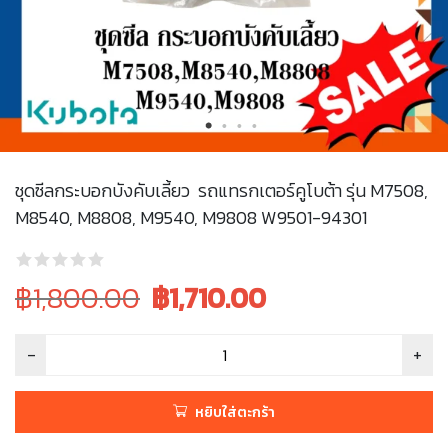
ชุดซีลกระบอกบังคับเลี้ยว รถแทรกเตอร์คูโบต้า รุ่น M7508,
M8540, M8808, M9540, M9808 W9501-94301
Original
Current
฿1,800.00
฿
1,710.00
price
price
was:
is:
฿1,800.00.
฿1,800.00.
หยิบใส่ตะกร้า