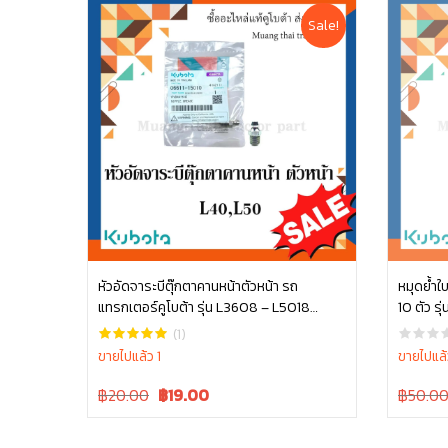
Sale!
หัวอัดจาระบีตุ๊กตาคานหน้าตัวหน้า รถ
หมุดย้ำใบ
แทรกเตอร์คูโบต้า รุ่น L3608 – L5018
หยิบใส่ตะกร้า
06611-15010
(1)
ขายไปแล้ว 1
ขายไปแล้
Original
Current
Original
฿20.00
฿
19.00
฿50.0
price
price
price
was:
is:
was: