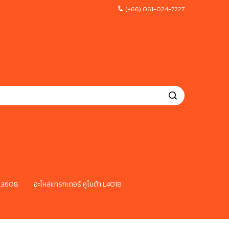
(+66) 061-024-7227
 L3608
อะไหล่แทรกเตอร์ คูโบต้า L4018