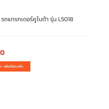
น รถแทรกเตอร์คูโบต้า รุ่น L5018
00
หยิบใส่ตะกร้า