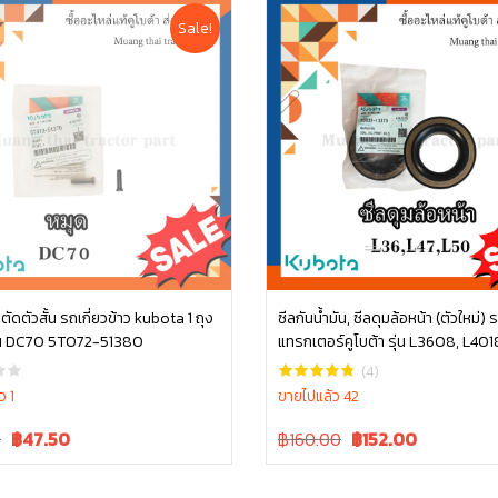
Sale!
ตัดตัวสั้น รถเกี่ยวข้าว kubota 1 ถุง
ซีลกันน้ำมัน, ซีลดุมล้อหน้า (ตัวใหม่) 
10 ตัว รุ่น DC70 5T072-51380
แทรกเตอร์คูโบต้า รุ่น L3608, L401
หยิบใส่ตะกร้า
หยิบใส่ตะกร้า
L4508, L4708, L5018 tc832-133
(4)
ล้อหน้ารถไถ ซีลล้อ คูโบต้า
ว 1
ขายไปแล้ว 42
Current
Original
Current
0
฿
47.50
฿160.00
฿
152.00
price
price
price
is:
was:
is: