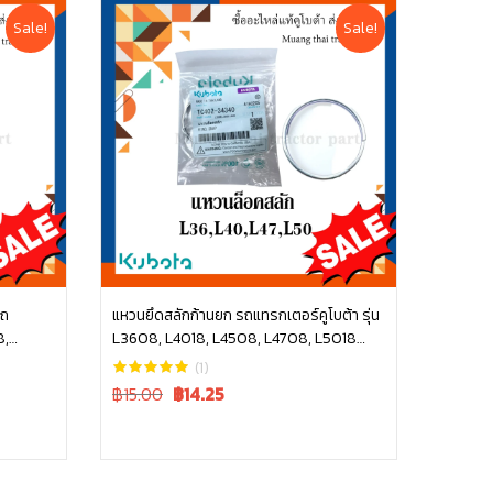
Sale!
Sale!
รถ
แหวนยึดสลักก้านยก รถแทรกเตอร์คูโบต้า รุ่น
8,
L3608, L4018, L4508, L4708, L5018
หยิบใส่ตะกร้า
70 ซีล
tc402-34340
(1)
Original
Current
฿15.00
฿
14.25
price
price
was:
is:
฿15.00.
฿15.00.