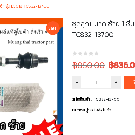
โบต้า รุ่น L5018 TC832-13700
ชุดลูกหมาก ซ้าย 1 ชิ้
Sale!
TC832-13700
Original
Current
฿880.00
฿
836.
price
price
was:
is:
฿880.00.
฿880.00.
รหัสสินค้า:
TC832-13700
หมวดหมู่:
อะไหล่คูโบต้า