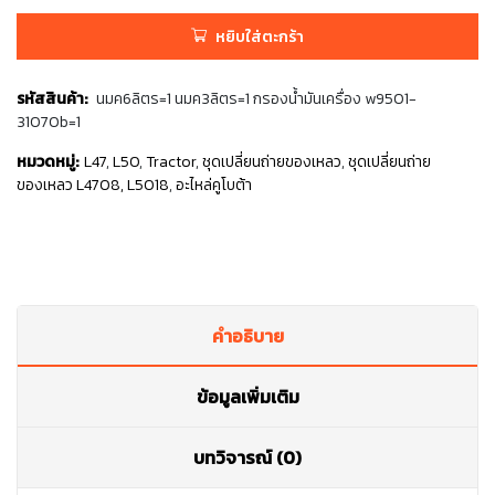
฿1,195.00.
฿1,195.00.
หยิบใส่ตะกร้า
รหัสสินค้า:
นมค6ลิตร=1 นมค3ลิตร=1 กรองน้ำมันเครื่อง w9501-
31070b=1
หมวดหมู่:
L47
,
L50
,
Tractor
,
ชุดเปลี่ยนถ่ายของเหลว
,
ชุดเปลี่ยนถ่าย
ของเหลว L4708, L5018
,
อะไหล่คูโบต้า
คำอธิบาย
ข้อมูลเพิ่มเติม
บทวิจารณ์ (0)