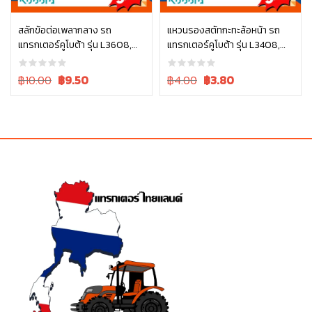
สลักข้อต่อเพลากลาง รถ
แหวนรองสตัทกะทะล้อหน้า รถ
แทรกเตอร์คูโบต้า รุ่น L3608,
แทรกเตอร์คูโบต้า รุ่น L3408,
หยิบใส่ตะกร้า
หยิบใส่ตะกร้า
L4018, L4708, L5018 05411-
L4508 04013-60140
00430
Original
Current
Original
Current
฿10.00
฿
9.50
฿4.00
฿
3.80
price
price
price
price
was:
is:
was:
is:
฿10.00.
฿10.00.
฿4.00.
฿4.00.