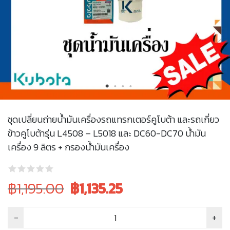
ชุดเปลี่ยนถ่ายน้ำมันเครื่องรถแทรกเตอร์คูโบต้า และรถเกี่ยว
ข้าวคูโบต้ารุ่น L4508 – L5018 และ DC60-DC70 น้ำมัน
เครื่อง 9 ลิตร + กรองน้ำมันเครื่อง
Original
Current
฿1,195.00
฿
1,135.25
price
price
was:
is: