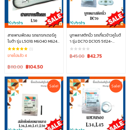
สายพานพัดลม รถแทรกเตอร์คู
บูทพลาสติกนิ้ว รถเกี่ยวข้าวคูโบต้
โบต้า รุ่น L5018 M6040 M6240
า รุ่น DC70 DC105 5t124-
หยิบใส่ตะกร้า
หยิบใส่ตะกร้า
TC803-97010
52463
(1)
Original
Current
ขายไปแล้ว 4
฿45.00
฿
42.75
price
price
Original
Current
฿110.00
฿
104.50
was:
is:
price
price
฿45.00.
฿45.00.
was:
is:
฿110.00.
฿110.00.
Sale!
Sale!