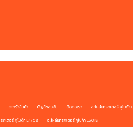
ตะกร้าสินค้า
บัญชีของฉัน
ติดต่อเรา
อะไหล่แทรกเตอร์ คูโบต้า
ทรกเตอร์ คูโบต้า L4708
อะไหล่แทรกเตอร์ คูใบค้า L5018