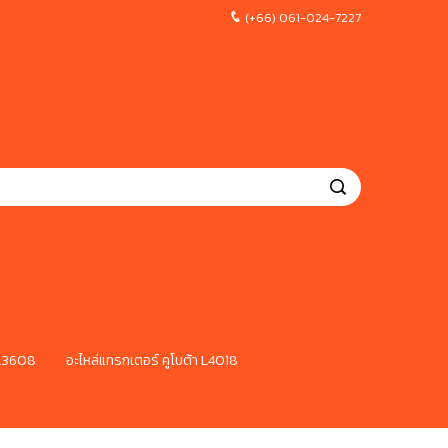
(+66) 061-024-7227
 L3608
อะไหล่แทรกเตอร์ คูโบต้า L4018