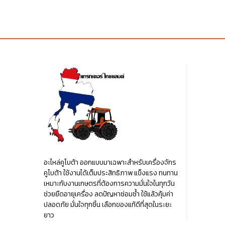
was:
is:
was:
฿110.00.
฿110.00.
฿110.00
อะไหล่คูโบต้า ออกแบบมาเฉพาะสำหรับเครื่องจักร
คูโบต้า ใช้งานได้เต็มประสิทธิภาพ แข็งแรง ทนทาน
เหมาะกับงานเกษตรที่ต้องการความมั่นใจในทุกวัน
ช่วยยืดอายุเครื่อง ลดปัญหาซ่อมซ้ำ ใช้แล้วคุ้มค่า
ปลอดภัย มั่นใจทุกชิ้น เลือกของแท้ดีที่สุดในระยะ
ยาว