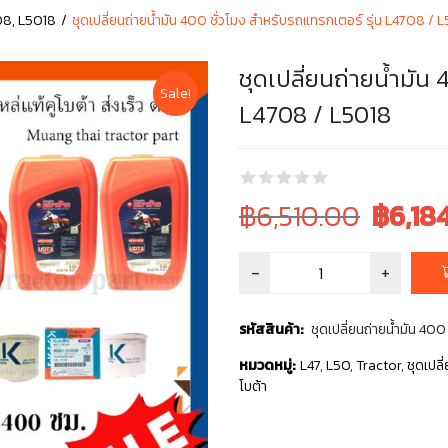
08, L5018
ชุดเปลี่ยนถ่ายน้ำมัน 400 ชั่วโมง สำหรับรถแทรกเตอร์ รุ่น L4708 / 
ชุดเปลี่ยนถ่ายน้ำมัน 
Sale!
L4708 / L5018
Original
Current
฿6,510.00
฿
6,18
price
price
was:
is:
฿6,510.00.
฿6,510.00
รหัสสินค้า:
ชุดเปลี่ยนถ่ายน้ำมัน 400
หมวดหมู่:
L47
,
L50
,
Tractor
,
ชุดเปล
โบต้า