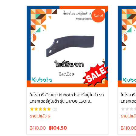
Sale!
ใบโรตารี่ ข้างขวา Kubota โรตารี่คคูโบต้า รถ
ใบโรตารี
แทรกเตอร์คูโบต้า รุ่น L4708 L5018
แทรกเตอร
หยิบใส่ตะกร้า
W9518-54071
W9518-
(2)
ขายไปแล้ว 6
ขายไปแล้
Original
Current
Original
฿110.00
฿
104.50
฿110.0
price
price
price