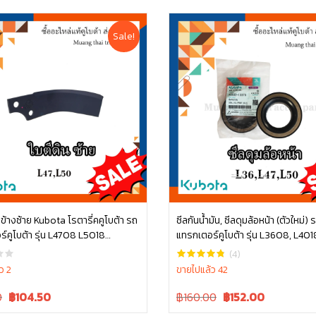
Sale!
่ ข้างซ้าย Kubota โรตารี่คคูโบต้า รถ
ซีลกันน้ำมัน, ซีลดุมล้อหน้า (ตัวใหม่) 
์คูโบต้า รุ่น L4708 L5018
แทรกเตอร์คูโบต้า รุ่น L3608, L401
หยิบใส่ตะกร้า
หยิบใส่ตะกร้า
54061
L4508, L4708, L5018 tc832-133
(4)
ล้อหน้ารถไถ ซีลล้อ คูโบต้า
ว 2
ขายไปแล้ว 42
Current
Original
Current
0
฿
104.50
฿160.00
฿
152.00
price
price
price