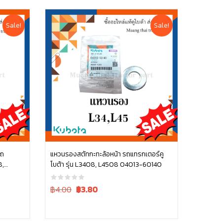
Sale!
Sale!
รถ
แหวนรองสตัทกะทะล้อหน้า รถแทรกเตอร์คู
8,
โบต้า รุ่น L3408, L4508 04013-60140
หยิบใส่ตะกร้า
70 ซีล
Original
Current
฿4.00
฿
3.80
price
price
was:
is:
฿4.00.
฿4.00.