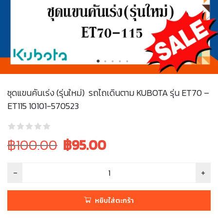
ชุดแขนคันเร่ง (รุ่นใหม่) รถไถเดินตาม KUBOTA รุ่น ET70 –
ET115 10101-570523
Original
Current
฿100.00
฿
95.00
price
price
was:
is:
฿100.00.
฿100.00.
หยิบใส่ตะกร้า