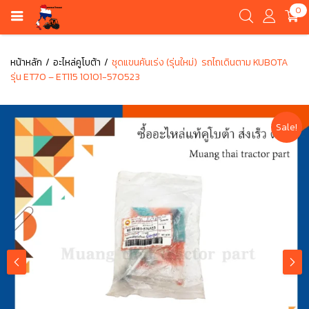
0
หน้าหลัก
อะไหล่คูโบต้า
ชุดแขนคันเร่ง (รุ่นใหม่) รถไถเดินตาม KUBOTA
รุ่น ET70 – ET115 10101-570523
Sale!