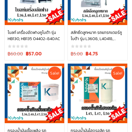
โบลท์ เครื่องอัดฟางคูโบต้า รุ่น
สลักยึดลูกหมาก รถแทรกเตอร์คู
HB130, HB135 04402-840AC
โบต้า รุ่น L3608, L40418,
หยิบใส่ตะกร้า
หยิบใส่ตะกร้า
L4708, L5018 รุ่น L ทุกรุ่น
05511-50328
Original
Current
Original
Current
฿60.00
฿
57.00
฿5.00
฿
4.75
price
price
price
price
was:
is:
was:
is:
฿60.00.
฿60.00.
฿5.00.
฿5.00.
Sale!
Sale!
กรองน้ำมันเชื้อเพลิง รถ
กรองน้ำมันไฮดรอลิค รถ