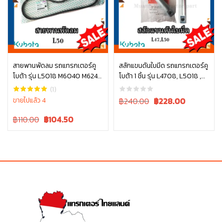
สายพานพัดลม รถแทรกเตอร์คู
สลักแขนดันใบมีด รถแทรกเตอร์คู
โบต้า รุ่น L5018 M6040 M6240
โบต้า 1 ชิ้น รุ่น L4708, L5018 ,
หยิบใส่ตะกร้า
หยิบใส่ตะกร้า
TC803-97010
W9558-52102
(1)
Original
Current
ขายไปแล้ว 4
฿240.00
฿
228.00
price
price
Original
Current
฿110.00
฿
104.50
was:
is:
price
price
฿240.00.
฿240.00.
was:
is:
฿110.00.
฿110.00.