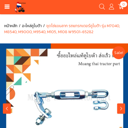
0
หน้าหลัก
อะไหล่คูโบต้า
ชุดโซ่แขนลาก รถแทรกเตอร์คูโบต้า รุ่น M7040,
M8540, M9000, M9540, M105, M108 W9501-65282
Sale!