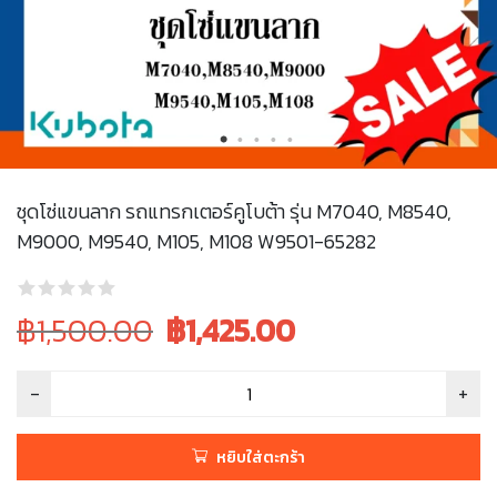
ชุดโซ่แขนลาก รถแทรกเตอร์คูโบต้า รุ่น M7040, M8540,
M9000, M9540, M105, M108 W9501-65282
Original
Current
฿1,500.00
฿
1,425.00
price
price
was:
is:
฿1,500.00.
฿1,500.00.
หยิบใส่ตะกร้า