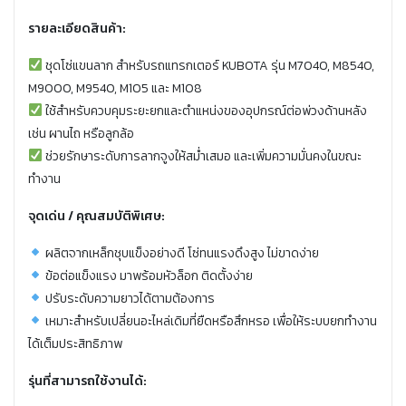
รายละเอียดสินค้า:
ชุดโซ่แขนลาก สำหรับรถแทรกเตอร์ KUBOTA รุ่น M7040, M8540,
M9000, M9540, M105 และ M108
ใช้สำหรับควบคุมระยะยกและตำแหน่งของอุปกรณ์ต่อพ่วงด้านหลัง
เช่น ผานไถ หรือลูกล้อ
ช่วยรักษาระดับการลากจูงให้สม่ำเสมอ และเพิ่มความมั่นคงในขณะ
ทำงาน
จุดเด่น / คุณสมบัติพิเศษ:
ผลิตจากเหล็กชุบแข็งอย่างดี โซ่ทนแรงดึงสูง ไม่ขาดง่าย
ข้อต่อแข็งแรง มาพร้อมหัวล็อก ติดตั้งง่าย
ปรับระดับความยาวได้ตามต้องการ
เหมาะสำหรับเปลี่ยนอะไหล่เดิมที่ยืดหรือสึกหรอ เพื่อให้ระบบยกทำงาน
ได้เต็มประสิทธิภาพ
รุ่นที่สามารถใช้งานได้: