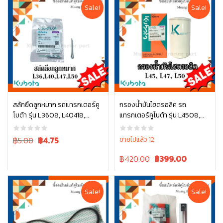
Sale!
Sale!
สลักยึดลูกหมาก รถแทรกเตอร์คู
กรองน้ำมันไฮดรอลิค รถ
โบต้า รุ่น L3608, L40418,
แทรกเตอร์คูโบต้า รุ่น L4508,
หยิบใส่ตะกร้า
หยิบใส่ตะกร้า
L4708, L5018 รุ่น L ทุกรุ่น
L4708, L5018 , W9501-45101
05511-50328
Original
Current
฿5.00
฿
4.75
ขายไปแล้ว 12
price
price
Original
Current
฿420.00
฿
399.00
was:
is:
price
price
฿5.00.
฿5.00.
was:
is:
฿420.00.
฿420.00.
Sale!
Sale!