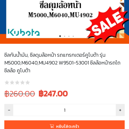
ซีลกันน้ำมัน, ซีลดุมล้อหน้า รถแทรกเตอร์คูโบต้า รุ่น
M5000,M6040,MU4902 W9501-53001 ซีลล้อหน้ารถไถ
ซีลล้อ คูโบต้า
Original
Current
฿260.00
฿
247.00
price
price
was:
is:
฿260.00.
฿260.00.
หยิบใส่ตะกร้า