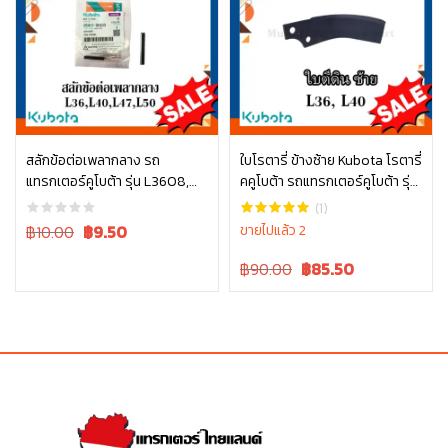
สลักข้อต่อเพลากลาง รถ
ใบโรตารี่ ข้างซ้าย Kubota โรตารี่
แทรกเตอร์คูโบต้า รุ่น L3608,
คคูโบต้า รถแทรกเตอร์คูโบต้า รุ่น
หยิบใส่ตะกร้า
หยิบใส่ตะกร้า
L4018, L4708, L5018 05411-
L3608 L4018 W9516-54163
(1)
00430
Original
Current
฿10.00
฿
9.50
ขายไปแล้ว 2
price
price
Original
Current
฿90.00
฿
85.50
was:
is:
price
price
฿10.00.
฿10.00.
was:
is:
฿90.00.
฿90.00.