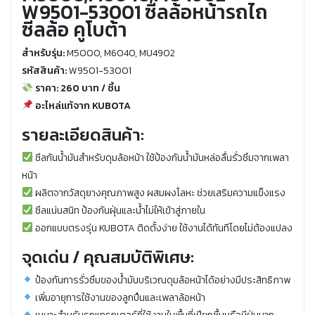
W9501-53001 ซีลล้อหน้ารถไถ
ซีลล้อ คูโบต้า
สำหรับรุ่น:
M5000, M6040, MU4902
รหัสสินค้า:
W9501-53001
ราคา: 260 บาท / ชิ้น
อะไหล่แท้จาก KUBOTA
รายละเอียดสินค้า:
ซีลกันน้ำมันสำหรับดุมล้อหน้า ใช้ป้องกันน้ำมันหล่อลื่นรั่วซึมจากเพลา
หน้า
ผลิตจากวัสดุยางคุณภาพสูง ผสมผงโลหะ ช่วยเสริมความแข็งแรง
ซีลแน่นสนิท ป้องกันฝุ่นและน้ำไม่ให้เข้าสู่ภายใน
ออกแบบตรงรุ่น KUBOTA ติดตั้งง่าย ใช้งานได้ทันทีโดยไม่ต้องแปลง
จุดเด่น / คุณสมบัติพิเศษ:
ป้องกันการรั่วซึมของน้ำมันบริเวณดุมล้อหน้าได้อย่างมีประสิทธิภาพ
เพิ่มอายุการใช้งานของลูกปืนและเพลาล้อหน้า