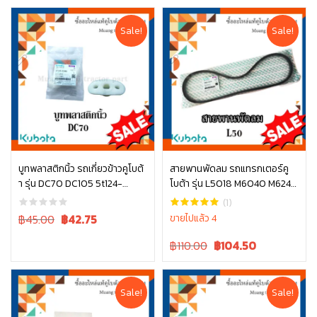
Sale!
Sale!
บูทพลาสติกนิ้ว รถเกี่ยวข้าวคูโบต้
สายพานพัดลม รถแทรกเตอร์คู
า รุ่น DC70 DC105 5t124-
โบต้า รุ่น L5018 M6040 M6240
หยิบใส่ตะกร้า
หยิบใส่ตะกร้า
52463
TC803-97010
(1)
Original
Current
฿45.00
฿
42.75
ขายไปแล้ว 4
price
price
Original
Current
฿110.00
฿
104.50
was:
is:
price
price
฿45.00.
฿45.00.
was:
is:
฿110.00.
฿110.00.
Sale!
Sale!