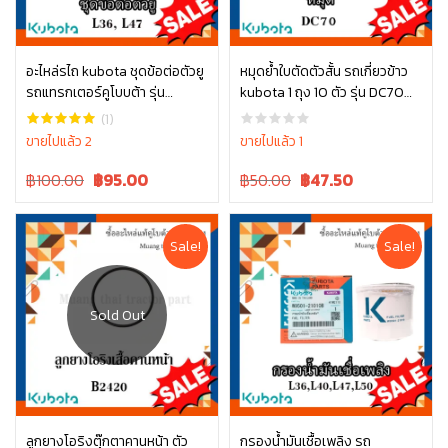
อะไหล่รไถ kubota ชุดข้อต่อตัวยู
หมุดย้ำใบตัดตัวสั้น รถเกี่ยวข้าว
รถแทรกเตอร์คูโบบต้า รุ่น
kubota 1 ถุง 10 ตัว รุ่น DC70
หยิบใส่ตะกร้า
หยิบใส่ตะกร้า
L3608, L4708, L3445-10001
5T072-51380
(1)
ขายไปแล้ว 2
ขายไปแล้ว 1
Original
Current
Original
Current
฿100.00
฿
95.00
฿50.00
฿
47.50
price
price
price
price
was:
is:
was:
is:
฿100.00.
฿100.00.
฿50.00.
฿50.00.
Sale!
Sale!
อ่านเพิ่ม
ลูกยางโอริงตุ๊กตาคานหน้า ตัว
กรองน้ำมันเชื้อเพลิง รถ