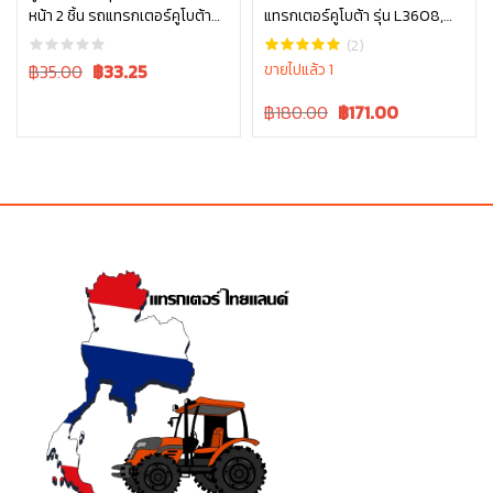
หน้า 2 ชิ้น รถแทรกเตอร์คูโบต้า
แทรกเตอร์คูโบต้า รุ่น L3608,
หยิบใส่ตะกร้า
รุ่น L3608, L4018, L4708,
L4018, L4508, L4708, L5018,
(2)
L5018 tc402-13680 = 2
M6040 W9501-21010B
Original
Current
฿35.00
฿
33.25
ขายไปแล้ว 1
price
price
Original
Current
฿180.00
฿
171.00
was:
is:
price
price
฿35.00.
฿35.00.
was:
is:
฿180.00.
฿180.00.