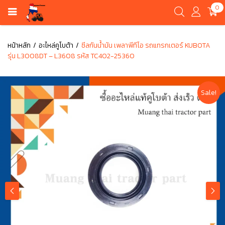
0
หน้าหลัก
อะไหล่คูโบต้า
ซีลกันน้ำมัน เพลาพีทีโอ รถแทรกเตอร์ KUBOTA
รุ่น L3008DT – L3608 รหัส TC402-25360
Sale!