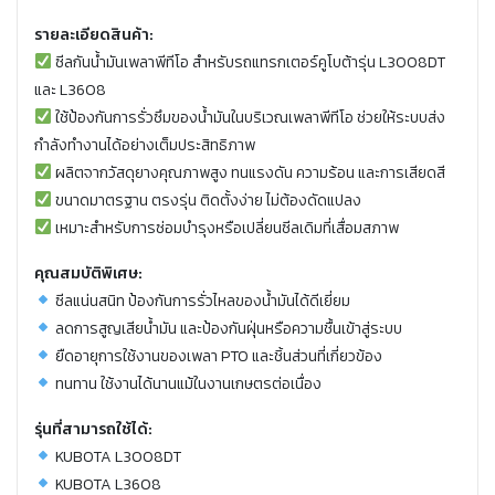
รายละเอียดสินค้า:
ซีลกันน้ำมันเพลาพีทีโอ สำหรับรถแทรกเตอร์คูโบต้ารุ่น L3008DT
และ L3608
ใช้ป้องกันการรั่วซึมของน้ำมันในบริเวณเพลาพีทีโอ ช่วยให้ระบบส่ง
กำลังทำงานได้อย่างเต็มประสิทธิภาพ
ผลิตจากวัสดุยางคุณภาพสูง ทนแรงดัน ความร้อน และการเสียดสี
ขนาดมาตรฐาน ตรงรุ่น ติดตั้งง่าย ไม่ต้องดัดแปลง
เหมาะสำหรับการซ่อมบำรุงหรือเปลี่ยนซีลเดิมที่เสื่อมสภาพ
คุณสมบัติพิเศษ:
ซีลแน่นสนิท ป้องกันการรั่วไหลของน้ำมันได้ดีเยี่ยม
ลดการสูญเสียน้ำมัน และป้องกันฝุ่นหรือความชื้นเข้าสู่ระบบ
ยืดอายุการใช้งานของเพลา PTO และชิ้นส่วนที่เกี่ยวข้อง
ทนทาน ใช้งานได้นานแม้ในงานเกษตรต่อเนื่อง
รุ่นที่สามารถใช้ได้:
KUBOTA L3008DT
KUBOTA L3608