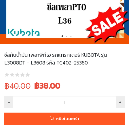
ซีลกันน้ำมัน เพลาพีทีโอ รถแทรกเตอร์ KUBOTA รุ่น
L3008DT – L3608 รหัส TC402-25360
Original
Current
฿40.00
฿
38.00
price
price
was:
is:
฿40.00.
฿40.00.
หยิบใส่ตะกร้า