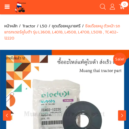
0
หน้าหลัก
Tractor
L50
ชุดเดือยหมูบายศรี
ซีลเดือยหมู ตัวหน้า รถ
แทรกเตอร์คูโบต้า รุ่น L3608, L4018, L4508, L4708, L5018 , TC402-
12220
ขายไปแล้ว 12
Sale!