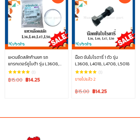
แหวนยึดสลักก้านยก รถ
น๊อต ขันใบโรตารี่ 1 ตัว รุ่น
แทรกเตอร์คูโบต้า รุ่น L3608,
L3608, L4018, L4708, L5018
หยิบใส่ตะกร้า
หยิบใส่ตะกร้า
L4018, L4508, L4708, L5018
(1)
(1)
tc402-34340
Original
Current
฿15.00
฿
14.25
ขายไปแล้ว 2
price
price
Original
Current
฿15.00
฿
14.25
was:
is:
price
price
฿15.00.
฿15.00.
was:
is:
฿15.00.
฿15.00.