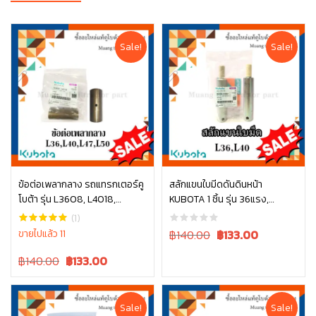
Sale!
Sale!
ข้อต่อเพลากลาง รถแทรกเตอร์คู
สลักแขนใบมีดดันดินหน้า
โบต้า รุ่น L3608, L4018,
KUBOTA 1 ชิ้น รุ่น 36แรง,
หยิบใส่ตะกร้า
หยิบใส่ตะกร้า
L4708, L5018 TC402-14710
40แรง , 45แรง W9556-52041
(1)
Original
Current
ขายไปแล้ว 11
฿140.00
฿
133.00
price
price
Original
Current
฿140.00
฿
133.00
was:
is:
price
price
฿140.00.
฿140.00.
was:
is:
฿140.00.
฿140.00.
Sale!
Sale!