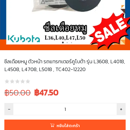
ซีลเดือยหมู ตัวหน้า รถแทรกเตอร์คูโบต้า รุ่น L3608, L4018,
L4508, L4708, L5018 , TC402-12220
Original
Current
฿50.00
฿
47.50
price
price
was:
is:
฿50.00.
฿50.00.
หยิบใส่ตะกร้า