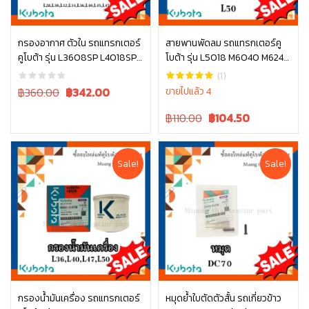
กรองอากาศ ตัวใน รถแทรกเตอร์
สายพานพัดลม รถแทรกเตอร์คู
คูโบต้า รุ่น L3608SP L4018SP
โบต้า รุ่น L5018 M6040 M6240
หยิบใส่ตะกร้า
หยิบใส่ตะกร้า
L4708SP W9501-31090B
TC803-97010
(1)
Original
Current
฿360.00
฿
342.00
ขายไปแล้ว 4
price
price
Original
Current
฿110.00
฿
104.50
was:
is:
price
price
฿360.00.
฿360.00.
was:
is:
฿110.00.
฿110.00.
Sale!
Sale!
กรองน้ำมันเครื่อง รถแทรกเตอร์
หมุดย้ำใบตัดตัวสั้น รถเกี่ยวข้าว