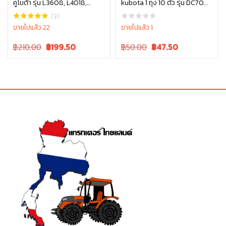
คูโบต้า รุ่น L3608, L4018,
kubota 1 ถุง 10 ตัว รุ่น DC70
หยิบใส่ตะกร้า
หยิบใส่ตะกร้า
L4508, L4708, L5018, M6040
5T072-51380
(3)
, W9501-31070B
ขายไปแล้ว 22
ขายไปแล้ว 1
Original
Current
Original
Current
฿210.00
฿
199.50
฿50.00
฿
47.50
price
price
price
price
was:
is:
was:
is:
฿210.00.
฿210.00.
฿50.00.
฿50.00.