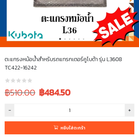
ตะแกรงหม้อน้ำสำหรับรถแทรกเตอร์คูโบต้า รุ่น L3608
TC422-16242
Original
Current
฿510.00
฿
484.50
price
price
was:
is:
฿510.00.
฿510.00.
หยิบใส่ตะกร้า