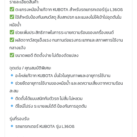
รายละเอียดสินค้า:
ตะแกรงหม้อน้ำแท้จาก KUBOTA สำหรับรถแทรกเตอร์รุ่น L3608
ใช้สำหรับป้องกันเศษวัสดุ สิ่งสกปรก และแมลงไม่ให้เข้าไปอุดตันใน
หม้อน้ำ
ช่วยเพิ่มประสิทธิภาพในการระบายความร้อนของเครื่องยนต์
ผลิตจากวัสดุแข็งแรง ทนทานต่อแรงกระแทกและสภาพการใช้งาน
กลางแจ้ง
ขนาดพอดี ติดตั้งง่าย ไม่ต้องดัดแปลง
จุดเด่น / คุณสมบัติพิเศษ:
อะไหล่แท้จาก KUBOTA มั่นใจในคุณภาพและอายุการใช้งาน
ช่วยยืดอายุการใช้งานของหม้อน้ำ และลดความเสี่ยงจากความร้อน
สะสม
ติดตั้งได้แนบสนิทกับตัวรถ ไม่สั่น ไม่หลวม
ดีไซน์โปร่ง ระบายลมได้ดี ป้องกันการอุดตัน
รุ่นที่รองรับ:
รถแทรกเตอร์ KUBOTA รุ่น L3608