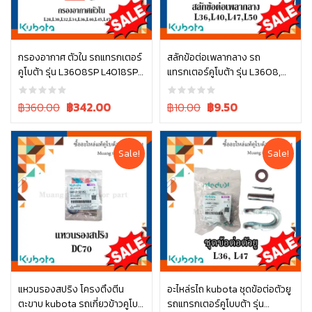
กรองอากาศ ตัวใน รถแทรกเตอร์
สลักข้อต่อเพลากลาง รถ
คูโบต้า รุ่น L3608SP L4018SP
แทรกเตอร์คูโบต้า รุ่น L3608,
หยิบใส่ตะกร้า
หยิบใส่ตะกร้า
L4708SP W9501-31090B
L4018, L4708, L5018 05411-
00430
Original
Current
Original
Current
฿360.00
฿
342.00
฿10.00
฿
9.50
price
price
price
price
was:
is:
was:
is:
฿360.00.
฿360.00.
฿10.00.
฿10.00.
Sale!
Sale!
แหวนรองสปริง โครงตึงตีน
อะไหล่รไถ kubota ชุดข้อต่อตัวยู
ตะขาบ kubota รถเกี่ยวข้าวคูโบต้
รถแทรกเตอร์คูโบบต้า รุ่น
หยิบใส่ตะกร้า
หยิบใส่ตะกร้า