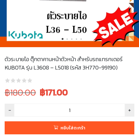
ตัวระบายไอ ตุ๊กตาคานหน้าตัวหน้า สำหรับรถแทรกเตอร์
KUBOTA รุ่น L3608 – L5018 (รหัส 3H770-99190)
Original
Current
฿180.00
฿
171.00
price
price
was:
is:
฿180.00.
฿180.00.
หยิบใส่ตะกร้า