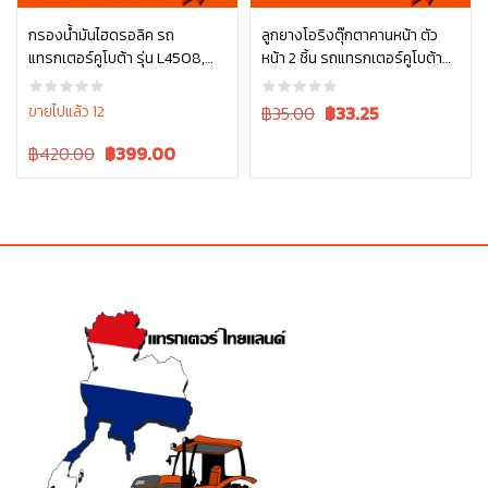
อ่านเพิ่ม
กรองน้ำมันไฮดรอลิค รถ
ลูกยางโอริงตุ๊กตาคานหน้า ตัว
แทรกเตอร์คูโบต้า รุ่น L4508,
หน้า 2 ชิ้น รถแทรกเตอร์คูโบต้า
หยิบใส่ตะกร้า
L4708, L5018 , W9501-45101
รุ่น L3608, L4018, L4708,
L5018 tc402-13680 = 2
Original
Current
ขายไปแล้ว 12
฿35.00
฿
33.25
price
price
Original
Current
฿420.00
฿
399.00
was:
is:
price
price
฿35.00.
฿35.00.
was:
is:
฿420.00.
฿420.00.