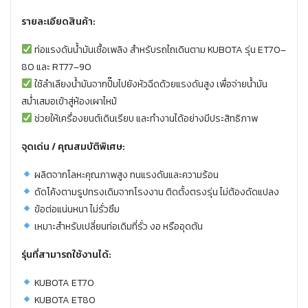
รายละเอียดสินค้า:
ท่อแรงดันน้ำมันเชื้อเพลิง สำหรับรถไถเดินตาม KUBOTA รุ่น ET70–
80 และ RT77–90
ใช้ลำเลียงน้ำมันจากปั๊มไปยังหัวฉีดด้วยแรงดันสูง เพื่อจ่ายน้ำมัน
สม่ำเสมอเข้าสู่ห้องเผาไหม้
ช่วยให้เครื่องยนต์เดินเรียบ และทำงานได้อย่างมีประสิทธิภาพ
จุดเด่น / คุณสมบัติพิเศษ:
ผลิตจากโลหะคุณภาพสูง ทนแรงดันและความร้อน
ดัดโค้งตามรูปทรงเดิมจากโรงงาน ติดตั้งตรงรุ่น ไม่ต้องดัดแปลง
ข้อต่อแน่นหนา ไม่รั่วซึม
เหมาะสำหรับเปลี่ยนท่อเดิมที่รั่ว งอ หรืออุดตัน
รุ่นที่สามารถใช้งานได้:
KUBOTA ET70
KUBOTA ET80