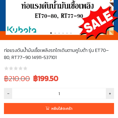
ท่อแรงดันน้ำมันเชื้อเพลิงรถไถเดินตามคูโบต้า รุ่น ET70–
80, RT77–90 14911-537101
Original
Current
฿210.00
฿
199.50
price
price
was:
is:
฿210.00.
฿210.00.
หยิบใส่ตะกร้า