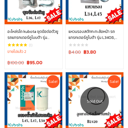
อะไหล่รไถ kubota ชุดข้อต่อตัวยู
แหวนรองสตัทกะทะล้อหน้า รถ
รถแทรกเตอร์คูโบบต้า รุ่น
แทรกเตอร์คูโบต้า รุ่น L3408,
หยิบใส่ตะกร้า
หยิบใส่ตะกร้า
L3608, L4708, L3445-10001
L4508 04013-60140
(1)
Original
Current
ขายไปแล้ว 2
฿4.00
฿
3.80
price
price
Original
Current
฿100.00
฿
95.00
was:
is:
price
price
฿4.00.
฿4.00.
was:
is:
฿100.00.
฿100.00.
Sale!
Sale!