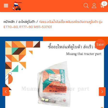
0
หน้าหลัก
อะไหล่คูโบต้า
ท่อแรงดันน้ำมันเชื้อเพลิงรถไถเดินตามคูโบต้า รุ่น
ET70–80, RT77–90 14911-537101
Sale!