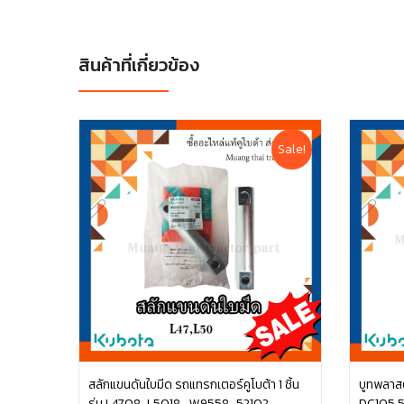
สินค้าที่เกี่ยวข้อง
Sale!
สลักแขนดันใบมีด รถแทรกเตอร์คูโบต้า 1 ชิ้น
บูทพลาสติ
รุ่น L4708, L5018 , W9558-52102
DC105 5