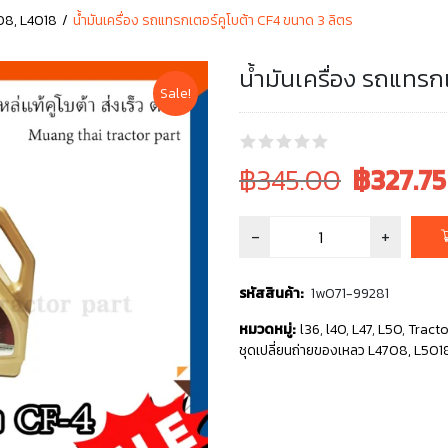
608, L4018
น้ำมันเครื่อง รถแทรกเตอร์คูโบต้า CF4 ขนาด 3 ลิตร
น้ำมันเครื่อง รถแทรก
Sale!
Original
Current
฿345.00
฿
327.75
price
price
was:
is:
฿345.00.
฿345.00.
รหัสสินค้า:
1w071-99281
หมวดหมู่:
l36
,
l40
,
L47
,
L50
,
Tracto
ชุดเปลี่ยนถ่ายของเหลว L4708, L501