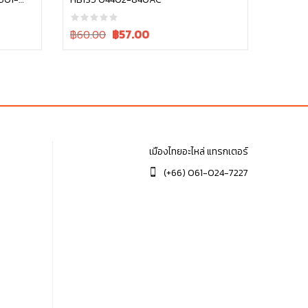
หยิบใส่ตะกร้า
Original
Current
฿60.00
฿
57.00
price
price
was:
is:
฿60.00.
฿60.00.
เมืองไทยอะไหล่ แทรกเตอร์
(+66) 061-024-7227