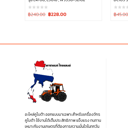
หยิบใส่ตะกร้า
Original
Current
Original
฿240.00
฿
228.00
฿45.0
price
price
price
was:
is:
was:
฿240.00.
฿240.00.
฿45.00.
อะไหล่คูโบต้า ออกแบบมาเฉพาะสำหรับเครื่องจักร
คูโบต้า ใช้งานได้เต็มประสิทธิภาพ แข็งแรง ทนทาน
เหมาะกับงานเกษตรที่ต้องการความมั่นใจในทุกวัน