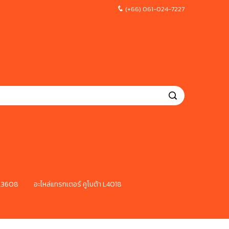
(+66) 061-024-7227
 L3608
อะไหล่แทรกเตอร์ คูโบต้า L4018