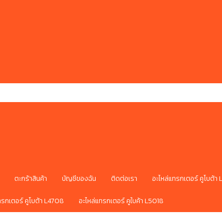
ตะกร้าสินค้า
บัญชีของฉัน
ติดต่อเรา
อะไหล่แทรกเตอร์ คูโบต้า
ทรกเตอร์ คูโบต้า L4708
อะไหล่แทรกเตอร์ คูใบค้า L5018