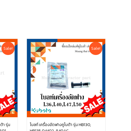
Sale!
Sale!
า รุ่น
โบลท์ เครื่องอัดฟางคูโบต้า รุ่น HB130,
501-
HB135 04402-840AC