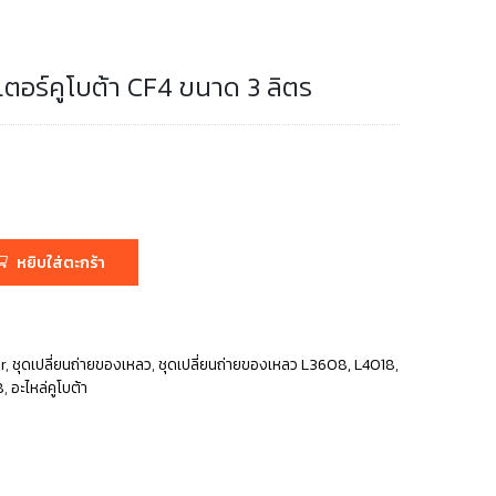
เตอร์คูโบต้า CF4 ขนาด 3 ลิตร
หยิบใส่ตะกร้า
r
,
ชุดเปลี่ยนถ่ายของเหลว
,
ชุดเปลี่ยนถ่ายของเหลว L3608, L4018
,
8
,
อะไหล่คูโบต้า