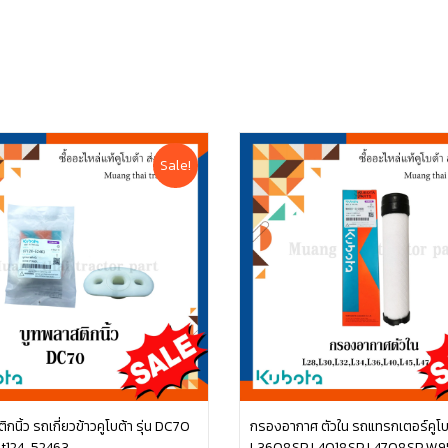
Sale!
กนิ้ว รถเกี่ยวข้าวคูโบต้า รุ่น DC70
กรองอากาศ ตัวใน รถแทรกเตอร์คูโบต้
t124-52463
L3608SP L4018SP L4708SP W9