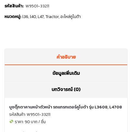
รหัสสินค้า:
W9501-33211
หมวดหมู่:
l36
,
l40
,
L47
,
Tractor
,
อะไหล่คูโบต้า
คำอธิบาย
ข้อมูลเพิ่มเติม
บทวิจารณ์ (0)
บูชตุ๊กตาคานหน้าตัวหน้า รถแทรกเตอร์คูโบต้า รุ่น L3608, L4708
รหัสสินค้า: W9501-33211
ราคา: 90 บาท / ชิ้น