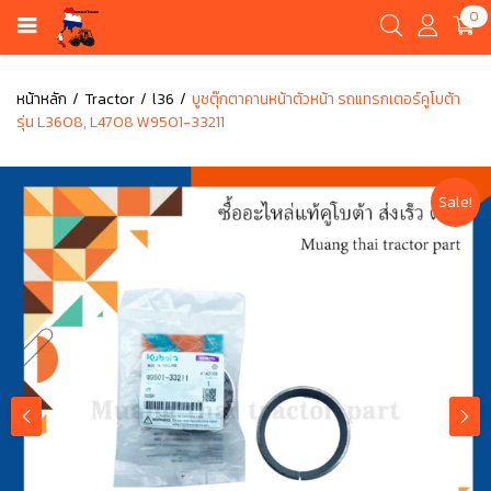
0
หน้าหลัก
Tractor
l36
บูชตุ๊กตาคานหน้าตัวหน้า รถแทรกเตอร์คูโบต้า
รุ่น L3608, L4708 W9501-33211
Sale!