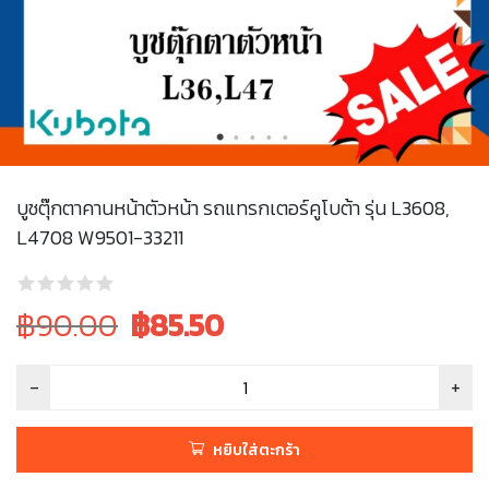
บูชตุ๊กตาคานหน้าตัวหน้า รถแทรกเตอร์คูโบต้า รุ่น L3608,
L4708 W9501-33211
Original
Current
฿90.00
฿
85.50
price
price
was:
is:
฿90.00.
฿90.00.
หยิบใส่ตะกร้า