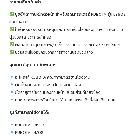
รายละเอียดสินค้า:
บูชตุ๊กตาคานหน้าตัวหน้า สำหรับรถแทรกเตอร์ KUBOTA รุ่น L3608
และ L4708
ใช้สำหรับรองรับการหมุนและการเคลื่อนไหวของคานหน้า เพิ่มความ
นุ่มนวลและลดการสึกหรอ
ผลิตจากวัสดุคุณภาพสูง แข็งแรง ทนต่อแรงกดและแรงกระแทก
ช่วยลดเสียงรบกวนจากการทำงานของช่วงล่าง
จุดเด่น / คุณสมบัติพิเศษ:
อะไหล่แท้ KUBOTA คุณภาพมาตรฐานโรงงาน
ติดตั้งง่าย พอดีตรงรุ่น ไม่ต้องดัดแปลง
ยืดอายุการใช้งานของคานหน้าและชิ้นส่วนที่เกี่ยวข้อง
ทนต่อสภาพแวดล้อมในการใช้งานเกษตรหนัก ทั้งฝุ่น ดิน โคลน
รุ่นที่สามารถใช้งานได้:
KUBOTA L3608
KUBOTA L4708