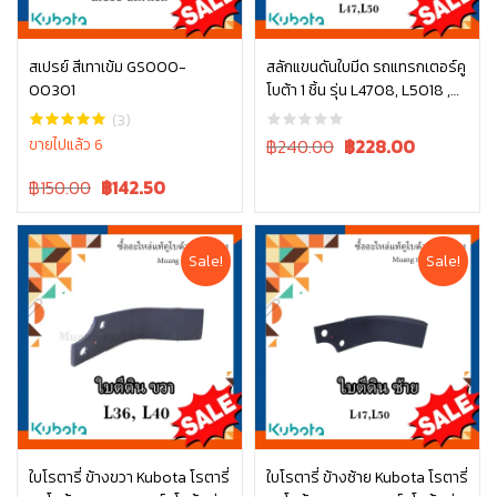
สเปรย์ สีเทาเข้ม GS000-
สลักแขนดันใบมีด รถแทรกเตอร์คู
00301
โบต้า 1 ชิ้น รุ่น L4708, L5018 ,
หยิบใส่ตะกร้า
หยิบใส่ตะกร้า
W9558-52102
(3)
Original
Current
ขายไปแล้ว 6
฿240.00
฿
228.00
price
price
Original
Current
฿150.00
฿
142.50
was:
is:
price
price
฿240.00.
฿240.00.
was:
is:
฿150.00.
฿150.00.
Sale!
Sale!
ใบโรตารี่ ข้างขวา Kubota โรตารี่
ใบโรตารี่ ข้างซ้าย Kubota โรตารี่