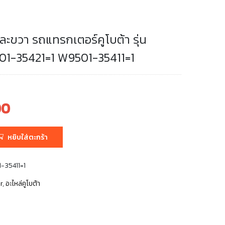
ะขวา รถแทรกเตอร์คูโบต้า รุ่น
01-35421=1 W9501-35411=1
00
หยิบใส่ตะกร้า
-35411=1
r
,
อะไหล่คูโบต้า