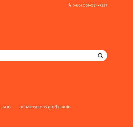
(+66) 061-024-7227
 L3608
อะไหล่แทรกเตอร์ คูโบต้า L4018