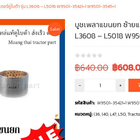
ตอร์คูโบต้า รุ่น L3608 – L5018 W9501-35421=1 W9501-35411=1
บูชเพลาแขนยก ซ้ายแล
Sale!
L3608 – L5018 W95
Original
Current
฿640.00
฿
608.
price
price
was:
is:
฿640.00.
฿640.00.
รหัสสินค้า:
W9501-35421=1 W9501
หมวดหมู่:
l36
,
l40
,
L47
,
L50
,
Tracto