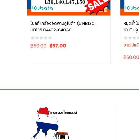
โบลท์ เครื่องอัดฟางคูโบต้า รุ่น HB130,
หมุดย้ำใบ
HB135 04402-840AC
หยิบใส่ตะกร้า
Original
Current
฿60.00
฿
57.00
ขายไปแล้
price
price
Original
฿50.0
was:
is:
price
฿60.00.
฿60.00.
was:
฿50.00