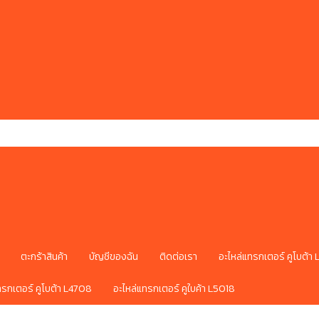
ตะกร้าสินค้า
บัญชีของฉัน
ติดต่อเรา
อะไหล่แทรกเตอร์ คูโบต้า
ทรกเตอร์ คูโบต้า L4708
อะไหล่แทรกเตอร์ คูใบค้า L5018