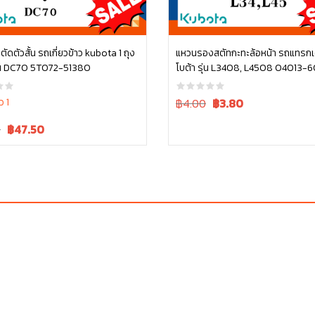
ตัดตัวสั้น รถเกี่ยวข้าว kubota 1 ถุง
แหวนรองสตัทกะทะล้อหน้า รถแทรกเ
10 ตัว รุ่น DC70 5T072-51380
โบต้า รุ่น L3408, L4508 04013-
หยิบใส่ตะกร้า
หยิบใส่ตะกร้า
Original
Current
ว 1
฿4.00
฿
3.80
price
price
Current
0
฿
47.50
was:
is:
price
฿4.00.
฿4.00.
is:
.
฿50.00.