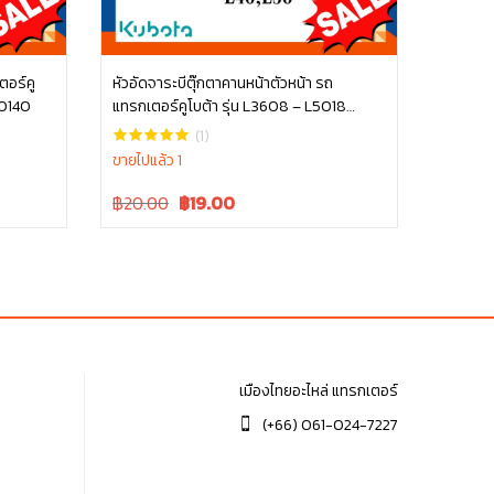
ตอร์คู
หัวอัดจาระบีตุ๊กตาคานหน้าตัวหน้า รถ
60140
แทรกเตอร์คูโบต้า รุ่น L3608 – L5018
หยิบใส่ตะกร้า
06611-15010
(1)
ขายไปแล้ว 1
Original
Current
฿20.00
฿
19.00
price
price
was:
is:
฿20.00.
฿20.00.
เมืองไทยอะไหล่ แทรกเตอร์
(+66) 061-024-7227