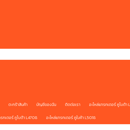
ตะกร้าสินค้า
บัญชีของฉัน
ติดต่อเรา
อะไหล่แทรกเตอร์ คูโบต้า
ทรกเตอร์ คูโบต้า L4708
อะไหล่แทรกเตอร์ คูใบค้า L5018