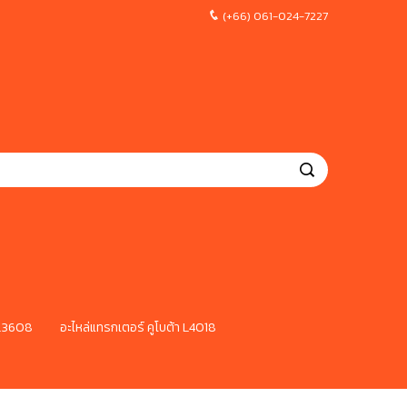
(+66) 061-024-7227
 L3608
อะไหล่แทรกเตอร์ คูโบต้า L4018