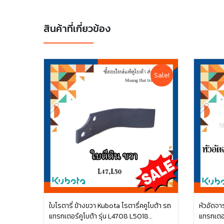
สินค้าที่เกี่ยวข้อง
Sale!
ใบโรตารี่ ข้างขวา Kubota โรตารี่คคูโบต้า รถ
หัวอัดจา
แทรกเตอร์คูโบต้า รุ่น L4708 L5018
แทรกเตอร
หยิบใส่ตะกร้า