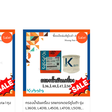
Sale!
Sale!
ota 1 ถุง
กรองน้ำมันเครื่อง รถแทรกเตอร์คูโบต้า รุ่น
L3608, L4018, L4508, L4708, L5018,
หยิบใส่ตะกร้า