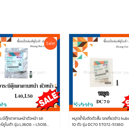
Sale!
ระบีตุ๊กตาคานหน้าตัวหน้า รถ
หมุดย้ำใบตัดตัวสั้น รถเกี่ยวข้าว kub
์คูโบต้า รุ่น L3608 – L5018
10 ตัว รุ่น DC70 5T072-51380
หยิบใส่ตะกร้า
หยิบใส่ตะกร้า