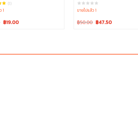
5010
(1)
ว 1
ขายไปแล้ว 1
Current
Original
Current
0
฿
19.00
฿50.00
฿
47.50
price
price
price
is:
was:
is:
.
฿20.00.
฿50.00.
฿50.00.