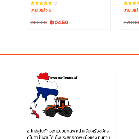
W9518-54071
06611-1
(2)
ขายไปแล้ว 6
ขายไปแล้
Original
Current
Original
฿110.00
฿
104.50
฿20.0
price
price
price
was:
is:
was:
฿110.00.
฿110.00.
฿20.00
อะไหล่คูโบต้า ออกแบบมาเฉพาะสำหรับเครื่องจักร
คูโบต้า ใช้งานได้เต็มประสิทธิภาพ แข็งแรง ทนทาน