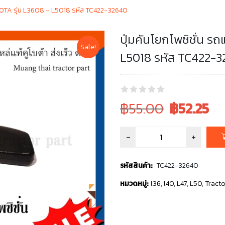
UBOTA รุ่น L3608 – L5018 รหัส TC422-32640
ปุ่มคันโยกโพซิชั่น 
Sale!
L5018 รหัส TC422-
Original
Current
฿55.00
฿
52.25
price
price
was:
is:
฿55.00.
฿55.00.
รหัสสินค้า:
TC422-32640
หมวดหมู่:
l36
,
l40
,
L47
,
L50
,
Tracto