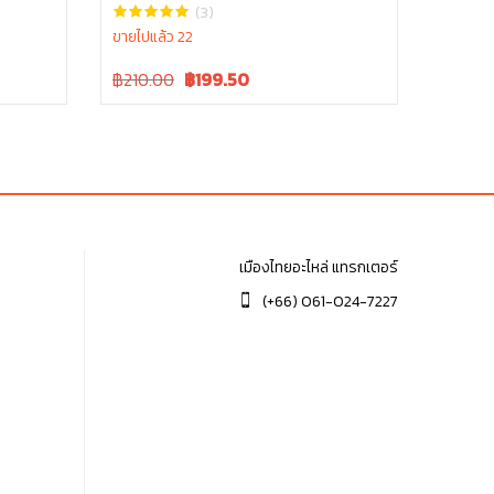
M6040 , W9501-31070B
(3)
ขายไปแล้ว 22
Original
Current
฿210.00
฿
199.50
price
price
was:
is:
฿210.00.
฿210.00.
เมืองไทยอะไหล่ แทรกเตอร์
(+66) 061-024-7227