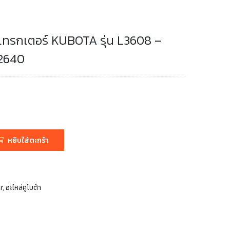
รถแทรกเตอร์ KUBOTA รุ่น L3608 –
32640
หยิบใส่ตะกร้า
r
,
อะไหล่คูโบต้า