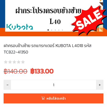
ฝาครอบข้างซ้าย รถแทรกเตอร์ KUBOTA L4018 รหัส
TC822-41350
Original
Current
฿140.00
฿
133.00
price
price
was:
is:
฿140.00.
฿140.00.
หยิบใส่ตะกร้า