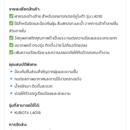
รายละเอียดสินค้า:
ฝาครอบข้างซ้าย สำหรับรถแทรกเตอร์คูโบต้า รุ่น L4018
ใช้สำหรับปิดและป้องกันฝุ่น สิ่งสกปรก และน้ำ จากการเข้าทำลายชิ้น
ส่วนภายใน
วัสดุพลาสติกคุณภาพดี แข็งแรง ทนต่อความร้อนและแรงกระแทก
ขนาดพอดี ตรงรุ่น ติดตั้งง่าย ไม่ต้องดัดแปลง
เพิ่มความเรียบร้อย และความปลอดภัยให้กับตัวรถขณะทำงาน
คุณสมบัติพิเศษ:
ป้องกันชิ้นส่วนสำคัญจากฝุ่นและความชื้น
ทนต่อสภาพอากาศและการใช้งานกลางแจ้ง
น้ำหนักเบา ติดตั้งสะดวก
ช่วยให้ตัวรถดูเรียบร้อยและสวยงาม
รุ่นที่สามารถใช้ได้:
KUBOTA L4018
การจัดส่ง: