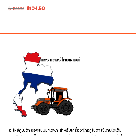
price
price
Original
Current
฿110.00
฿
104.50
was:
is:
price
price
฿15.00.
฿15.00.
was:
is:
฿110.00.
฿110.00.
อะไหล่คูโบต้า ออกแบบมาเฉพาะสำหรับเครื่องจักรคูโบต้า ใช้งานได้เต็ม