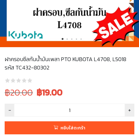
ฝาครอบซีลกันน้ำมันเพลา PTO KUBOTA L4708, L5018
รหัส TC432-80302
Original
Current
฿20.00
฿
19.00
price
price
was:
is:
฿20.00.
฿20.00.
หยิบใส่ตะกร้า