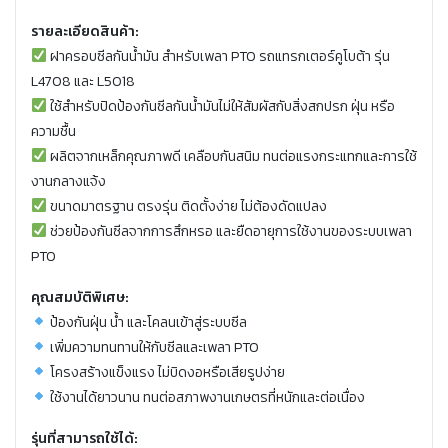
รายละเอียดสินค้า:
ฝาครอบซีลกันน้ำมัน สำหรับเพลา PTO รถแทรกเตอร์คูโบต้า รุ่น
L4708 และ L5018
ใช้สำหรับปิดป้องกันซีลกันน้ำมันไม่ให้สัมผัสกับสิ่งสกปรก ฝุ่น หรือ
ความชื้น
ผลิตจากเหล็กคุณภาพดี เคลือบกันสนิม ทนต่อแรงกระแทกและการใช้
งานกลางแจ้ง
ขนาดมาตรฐาน ตรงรุ่น ติดตั้งง่าย ไม่ต้องดัดแปลง
ช่วยป้องกันซีลจากการสึกหรอ และยืดอายุการใช้งานของระบบเพลา
PTO
คุณสมบัติพิเศษ:
ป้องกันฝุ่น น้ำ และโคลนเข้าสู่ระบบซีล
เพิ่มความทนทานให้กับซีลและเพลา PTO
โครงสร้างแข็งแรง ไม่บิดงอหรือเสียรูปง่าย
ใช้งานได้ยาวนาน ทนต่อสภาพงานเกษตรที่หนักและต่อเนื่อง
รุ่นที่สามารถใช้ได้: