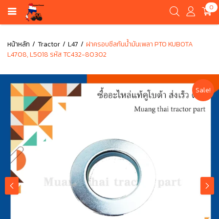
0
หน้าหลัก
Tractor
L47
ฝาครอบซีลกันน้ำมันเพลา PTO KUBOTA
L4708, L5018 รหัส TC432-80302
Sale!