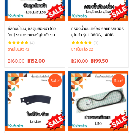
ซีลกันน้ำมัน, ซีลดุมล้อหน้า (ตัว
กรองน้ำมันเครื่อง รถแทรกเตอร์
ใหม่) รถแทรกเตอร์คูโบต้า รุ่น
คูโบต้า รุ่น L3608, L4018,
หยิบใส่ตะกร้า
หยิบใส่ตะกร้า
L3608, L4018, L4508, L4708,
L4508, L4708, L5018, M6040
(4)
(3)
L5018 tc832-13370 ซีลล้อหน้า
, W9501-31070B
ขายไปแล้ว 42
ขายไปแล้ว 22
รถไถ ซีลล้อ คูโบต้า
Original
Current
Original
Current
฿160.00
฿
152.00
฿210.00
฿
199.50
price
price
price
price
was:
is:
was:
is:
฿160.00.
฿160.00.
฿210.00.
฿210.00.
Sale!
Sale!