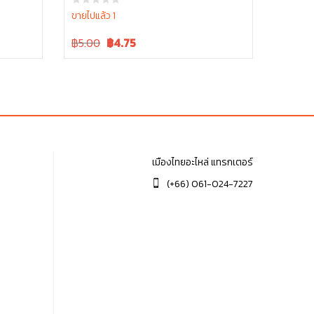
ขายไปแล้ว 1
Original
Current
฿5.00
฿
4.75
price
price
was:
is:
฿5.00.
฿5.00.
เมืองไทยอะไหล่ แทรกเตอร์
(+66) 061-024-7227