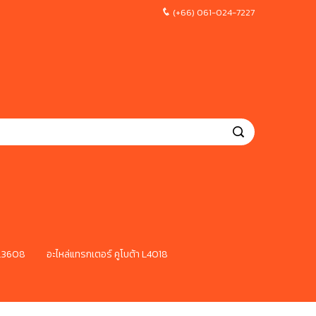
(+66) 061-024-7227
 L3608
อะไหล่แทรกเตอร์ คูโบต้า L4018