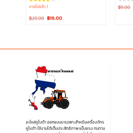
(1)
Original
ขายไปแล้ว 1
฿5.00
price
Original
Current
฿20.00
฿
19.00
was:
i
price
price
฿5.00.
was:
is:
฿20.00.
฿20.00.
อะไหล่คูโบต้า ออกแบบมาเฉพาะสำหรับเครื่องจักร
คูโบต้า ใช้งานได้เต็มประสิทธิภาพ แข็งแรง ทนทาน