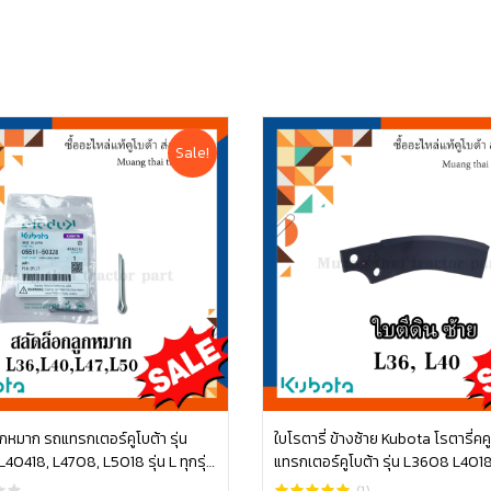
Sale!
ูกหมาก รถแทรกเตอร์คูโบต้า รุ่น
ใบโรตารี่ ข้างซ้าย Kubota โรตารี่คค
40418, L4708, L5018 รุ่น L ทุกรุ่น
แทรกเตอร์คูโบต้า รุ่น L3608 L401
หยิบใส่ตะกร้า
หยิบใส่ตะกร้า
50328
W9516-54163