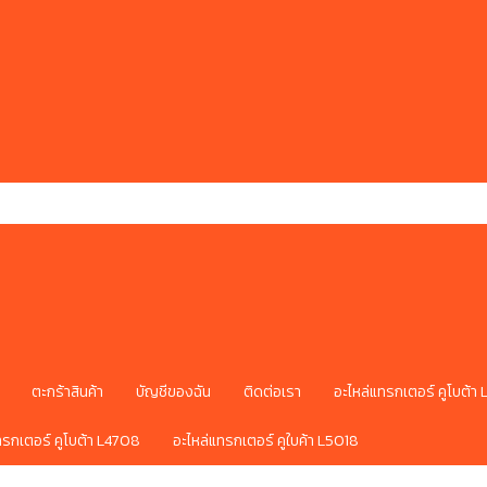
ตะกร้าสินค้า
บัญชีของฉัน
ติดต่อเรา
อะไหล่แทรกเตอร์ คูโบต้า
ทรกเตอร์ คูโบต้า L4708
อะไหล่แทรกเตอร์ คูใบค้า L5018