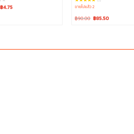
(1)
Current
฿
4.75
ขายไปแล้ว 2
price
Original
Current
฿90.00
฿
85.50
s:
price
price
฿5.00.
was:
is:
฿90.00.
฿90.00.