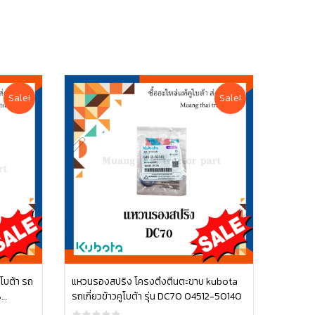
Sale!
Sale!
ูโบต้า รถ
แหวนรองสปริง โครงตึงตีนตะขาบ kubota
8
รถเกี่ยวข้าวคูโบต้า รุ่น DC70 04512-50140
หยิบใส่ตะกร้า