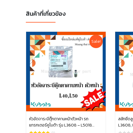
สินค้าที่เกี่ยวข้อง
Sale!
หัวอัดจาระบีตุ๊กตาคานหน้าตัวหน้า รถ
สลักยึดล
แทรกเตอร์คูโบต้า รุ่น L3608 – L5018
L3608, L
หยิบใส่ตะกร้า
06611-15010
05511-