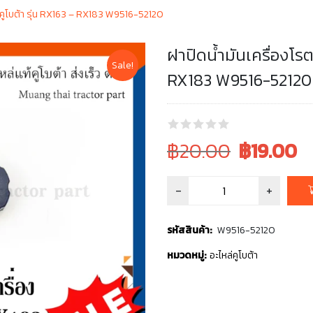
ร์คูโบต้า รุ่น RX163 – RX183 W9516-52120
ฝาปิดน้ำมันเครื่องโรต
Sale!
RX183 W9516-52120
Original
Current
฿20.00
฿
19.00
price
price
was:
is:
฿20.00.
฿20.00.
รหัสสินค้า:
W9516-52120
หมวดหมู่:
อะไหล่คูโบต้า