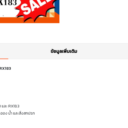
ข้อมูลเพิ่มเติม
– RX183
3 และ RX183
ละออง น้ำ และสิ่งสกปรก