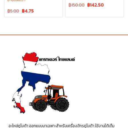
Original
Current
฿150.00
฿
142.50
Original
Current
price
price
฿5.00
฿
4.75
price
price
was:
is:
was:
is:
฿150.00.
฿150.00.
฿5.00.
฿5.00.
อะไหล่คูโบต้า ออกแบบมาเฉพาะสำหรับเครื่องจักรคูโบต้า ใช้งานได้เต็ม