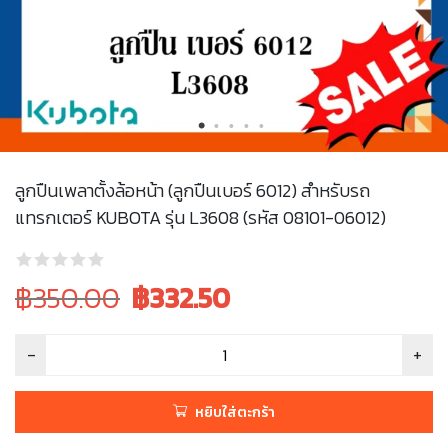
ลูกปืนเพลาตั้งล้อหน้า (ลูกปืนเบอร์ 6012) สำหรับรถ
แทรกเตอร์ KUBOTA รุ่น L3608 (รหัส 08101-06012)
Original
Current
฿350.00
฿
332.50
price
price
was:
is:
฿350.00.
฿350.00.
หยิบใส่ตะกร้า