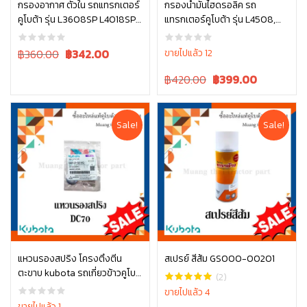
กรองอากาศ ตัวใน รถแทรกเตอร์
กรองน้ำมันไฮดรอลิค รถ
คูโบต้า รุ่น L3608SP L4018SP
แทรกเตอร์คูโบต้า รุ่น L4508,
หยิบใส่ตะกร้า
หยิบใส่ตะกร้า
L4708SP W9501-31090B
L4708, L5018 , W9501-45101
Original
Current
฿360.00
฿
342.00
ขายไปแล้ว 12
price
price
Original
Current
฿420.00
฿
399.00
was:
is:
price
price
฿360.00.
฿360.00.
was:
is:
฿420.00.
฿420.00.
Sale!
Sale!
แหวนรองสปริง โครงตึงตีน
สเปรย์ สีส้ม GS000-00201
ตะขาบ kubota รถเกี่ยวข้าวคูโบต้
หยิบใส่ตะกร้า
หยิบใส่ตะกร้า
(2)
า รุ่น DC70 04512-50140
ขายไปแล้ว 4
ขายไปแล้ว 1