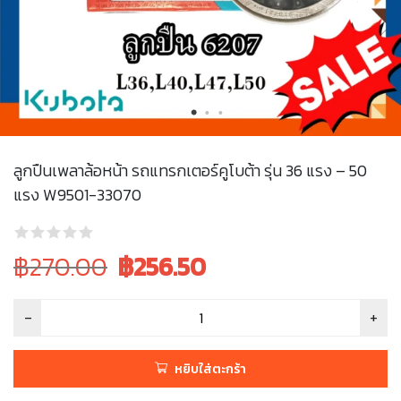
ลูกปืนเพลาล้อหน้า รถแทรกเตอร์คูโบต้า รุ่น 36 แรง – 50
แรง W9501-33070
Original
Current
฿270.00
฿
256.50
price
price
was:
is:
฿270.00.
฿270.00.
หยิบใส่ตะกร้า