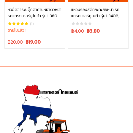
หัวอัดจาระบีตุ๊กตาคานหน้าตัวหน้า
แหวนรองสตัทกะทะล้อหน้า รถ
รถแทรกเตอร์คูโบต้า รุ่น L3608
แทรกเตอร์คูโบต้า รุ่น L3408,
หยิบใส่ตะกร้า
หยิบใส่ตะกร้า
– L5018 06611-15010
L4508 04013-60140
(1)
Original
Current
ขายไปแล้ว 1
฿4.00
฿
3.80
price
price
Original
Current
฿20.00
฿
19.00
was:
is:
price
price
฿4.00.
฿4.00.
was:
is:
฿20.00.
฿20.00.