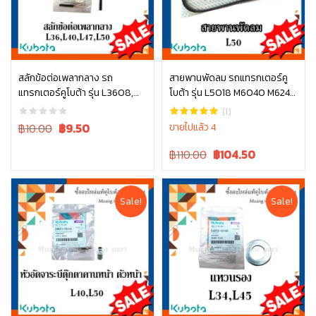
สลักข้อต่อเพลากลาง รถ
สายพานพัดลม รถแทรกเตอร์คู
แทรกเตอร์คูโบต้า รุ่น L3608,
โบต้า รุ่น L5018 M6040 M6240
หยิบใส่ตะกร้า
หยิบใส่ตะกร้า
L4018, L4708, L5018 05411-
TC803-97010
(1)
00430
Original
Current
฿10.00
฿
9.50
ขายไปแล้ว 4
price
price
Original
Current
฿110.00
฿
104.50
was:
is:
price
price
฿10.00.
฿10.00.
was:
is:
฿110.00.
฿110.00.
Sale!
Sale!