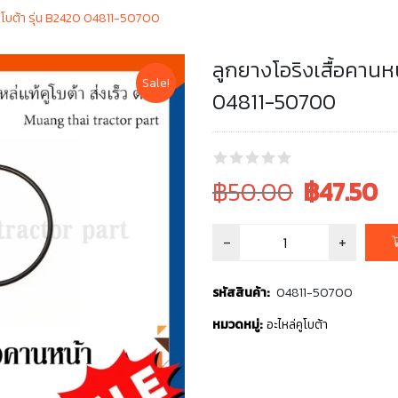
คูโบต้า รุ่น B2420 04811-50700
ลูกยางโอริงเสื้อคานห
Sale!
04811-50700
Original
Current
฿50.00
฿
47.50
price
price
was:
is:
฿50.00.
฿50.00.
รหัสสินค้า:
04811-50700
หมวดหมู่:
อะไหล่คูโบต้า