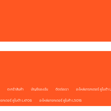
ตะกร้าสินค้า
บัญชีของฉัน
ติดต่อเรา
อะไหล่แทรกเตอร์ คูโบต้า
ทรกเตอร์ คูโบต้า L4708
อะไหล่แทรกเตอร์ คูใบค้า L5018