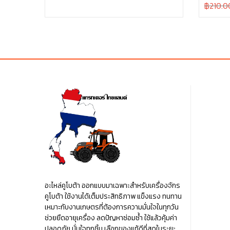
Original
฿210.0
was:
is:
price
฿45.00.
฿45.00.
was:
฿210.00
อะไหล่คูโบต้า ออกแบบมาเฉพาะสำหรับเครื่องจักร
คูโบต้า ใช้งานได้เต็มประสิทธิภาพ แข็งแรง ทนทาน
เหมาะกับงานเกษตรที่ต้องการความมั่นใจในทุกวัน
ช่วยยืดอายุเครื่อง ลดปัญหาซ่อมซ้ำ ใช้แล้วคุ้มค่า
ปลอดภัย มั่นใจทุกชิ้น เลือกของแท้ดีที่สุดในระยะ