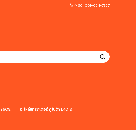
(+66) 061-024-7227
 L3608
อะไหล่แทรกเตอร์ คูโบต้า L4018