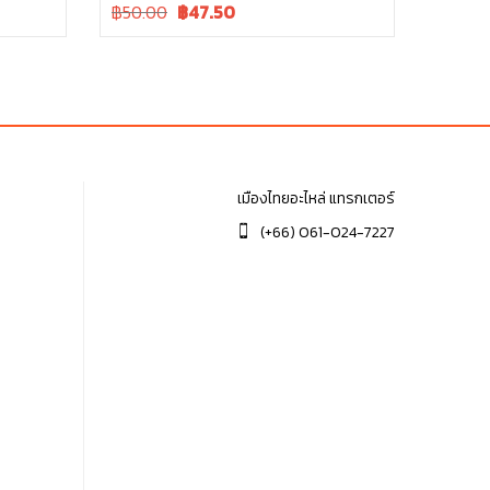
Original
Current
฿50.00
฿
47.50
price
price
was:
is:
฿50.00.
฿50.00.
เมืองไทยอะไหล่ แทรกเตอร์
(+66) 061-024-7227