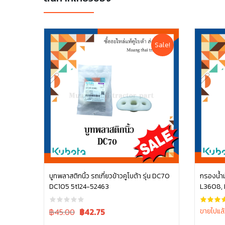
Sale!
บูทพลาสติกนิ้ว รถเกี่ยวข้าวคูโบต้า รุ่น DC70
กรองน้ำม
DC105 5t124-52463
L3608, 
หยิบใส่ตะกร้า
M6040 
Original
Current
฿45.00
฿
42.75
ขายไปแล้
price
price