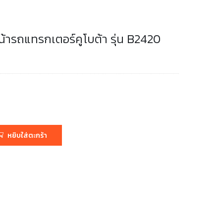
น้ารถแทรกเตอร์คูโบต้า รุ่น B2420
หยิบใส่ตะกร้า