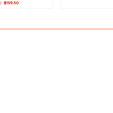
Current
0
฿
199.50
was:
is:
price
฿240.00.
฿240.00.
is:
.
฿210.00.