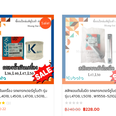
Sale!
ันเครื่อง รถแทรกเตอร์คูโบต้า รุ่น
สลักแขนดันใบมีด รถแทรกเตอร์คูโบต้า
L4018, L4508, L4708, L5018,
รุ่น L4708, L5018 , W9558-5210
หยิบใส่ตะกร้า
หยิบใส่ตะกร้า
, W9501-31070B
(3)
Original
Current
ว 22
฿240.00
฿
228.00
price
price