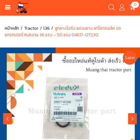
0
หน้าหลัก
Tractor
l36
ลูกยางโอริง แหวนยาง ฝาไฮดรอลิค รถ
แทรกเตอร์ Kubota 36 แรง – 50 แรง 04817-07230
Sale!