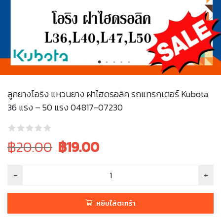
ลูกยางโอริง แหวนยาง ฝาไฮดรอลิค รถแทรกเตอร์ Kubota
36 แรง – 50 แรง 04817-07230
Original
Current
฿20.00
฿
19.00
price
price
was:
is:
฿20.00.
฿20.00.
หยิบใส่ตะกร้า