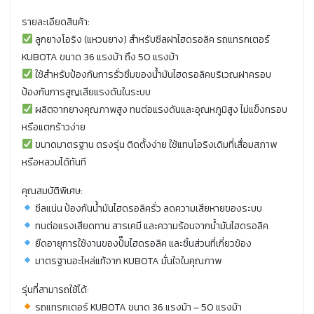
รายละเอียดสินค้า:
ลูกยางโอริง (แหวนยาง) สำหรับซีลฝาไฮดรอลิค รถแทรกเตอร์
KUBOTA ขนาด 36 แรงม้า ถึง 50 แรงม้า
ใช้สำหรับป้องกันการรั่วซึมของน้ำมันไฮดรอลิคบริเวณฝาครอบ
ป้องกันการสูญเสียแรงดันในระบบ
ผลิตจากยางคุณภาพสูง ทนต่อแรงดันและอุณหภูมิสูง ไม่แข็งกรอบ
หรือแตกร้าวง่าย
ขนาดมาตรฐาน ตรงรุ่น ติดตั้งง่าย ใช้แทนโอริงเดิมที่เสื่อมสภาพ
หรือหลวมได้ทันที
คุณสมบัติพิเศษ:
ซีลแน่น ป้องกันน้ำมันไฮดรอลิครั่ว ลดความเสียหายของระบบ
ทนต่อแรงเสียดทาน สารเคมี และความร้อนจากน้ำมันไฮดรอลิค
ยืดอายุการใช้งานของปั๊มไฮดรอลิค และชิ้นส่วนที่เกี่ยวข้อง
มาตรฐานอะไหล่แท้จาก KUBOTA มั่นใจในคุณภาพ
รุ่นที่สามารถใช้ได้:
รถแทรกเตอร์ KUBOTA ขนาด 36 แรงม้า – 50 แรงม้า