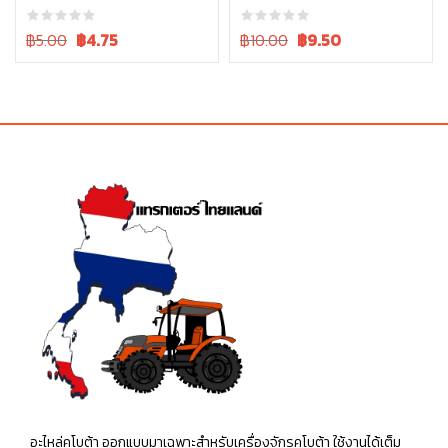
L4708, L5018 รุ่น L ทุกรุ่น
L4018, L4708, L5018 05411-
05511-50328
00430
Original
Current
Original
Current
฿5.00
฿
4.75
฿10.00
฿
9.50
price
price
price
price
was:
is:
was:
is:
฿5.00.
฿5.00.
฿10.00.
฿10.00.
อะไหล่คูโบต้า ออกแบบมาเฉพาะสำหรับเครื่องจักรคูโบต้า ใช้งานได้เต็ม