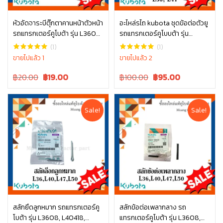
หัวอัดจาระบีตุ๊กตาคานหน้าตัวหน้า
อะไหล่รไถ kubota ชุดข้อต่อตัวยู
รถแทรกเตอร์คูโบต้า รุ่น L3608
รถแทรกเตอร์คูโบบต้า รุ่น
หยิบใส่ตะกร้า
หยิบใส่ตะกร้า
– L5018 06611-15010
L3608, L4708, L3445-10001
(1)
(1)
ขายไปแล้ว 1
ขายไปแล้ว 2
Original
Current
Original
Current
฿20.00
฿
19.00
฿100.00
฿
95.00
price
price
price
price
was:
is:
was:
is:
฿20.00.
฿20.00.
฿100.00.
฿100.00.
Sale!
Sale!
สลักยึดลูกหมาก รถแทรกเตอร์คู
สลักข้อต่อเพลากลาง รถ
โบต้า รุ่น L3608, L40418,
แทรกเตอร์คูโบต้า รุ่น L3608,
หยิบใส่ตะกร้า
หยิบใส่ตะกร้า