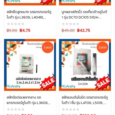
สลักยึดลูกหมาก รถแทรกเตอร์คู
บูทพลาสติกนิ้ว รถเกี่ยวข้าวคูโบต้
โบต้า รุ่น L3608, L40418,
า รุ่น DC70 DC105 5t124-
หยิบใส่ตะกร้า
หยิบใส่ตะกร้า
L4708, L5018 รุ่น L ทุกรุ่น
52463
05511-50328
Original
Current
Original
Current
฿5.00
฿
4.75
฿45.00
฿
42.75
price
price
price
price
was:
is:
was:
is:
฿5.00.
฿5.00.
฿45.00.
฿45.00.
Sale!
Sale!
สลักข้อต่อเพลากลาง รถ
สลักแขนดันใบมีด รถแทรกเตอร์คู
แทรกเตอร์คูโบต้า รุ่น L3608,
โบต้า 1 ชิ้น รุ่น L4708, L5018 ,
หยิบใส่ตะกร้า
หยิบใส่ตะกร้า
L4018, L4708, L5018 05411-
W9558-52102
00430