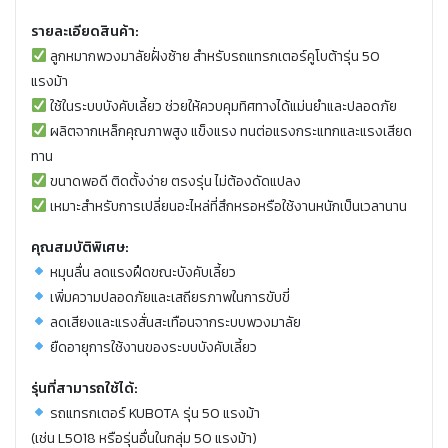
รายละเอียดสินค้า:
ลูกหมากพวงมาลัยฝั่งซ้าย สำหรับรถแทรกเตอร์คูโบต้ารุ่น 50
แรงม้า
ใช้ในระบบบังคับเลี้ยว ช่วยให้ควบคุมทิศทางได้แม่นยำและปลอดภัย
ผลิตจากเหล็กคุณภาพสูง แข็งแรง ทนต่อแรงกระแทกและแรงเสียด
ทาน
ขนาดพอดี ติดตั้งง่าย ตรงรุ่น ไม่ต้องดัดแปลง
เหมาะสำหรับการเปลี่ยนอะไหล่ที่สึกหรอหรือใช้งานหนักเป็นเวลานาน
คุณสมบัติพิเศษ:
หมุนลื่น ลดแรงฝืดขณะบังคับเลี้ยว
เพิ่มความปลอดภัยและเสถียรภาพในการขับขี่
ลดเสียงและแรงสั่นสะเทือนจากระบบพวงมาลัย
ยืดอายุการใช้งานของระบบบังคับเลี้ยว
รุ่นที่สามารถใช้ได้:
รถแทรกเตอร์ KUBOTA รุ่น 50 แรงม้า
(เช่น L5018 หรือรุ่นอื่นในกลุ่ม 50 แรงม้า)