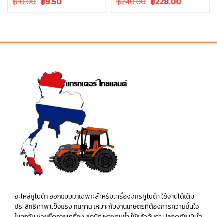
Original
Current
Original
Current
฿10.00
฿
9.50
฿240.00
฿
228.00
price
price
price
price
was:
is:
was:
is:
฿10.00.
฿10.00.
฿240.00.
฿240.00.
อะไหล่คูโบต้า ออกแบบมาเฉพาะสำหรับเครื่องจักรคูโบต้า ใช้งานได้เต็ม
ประสิทธิภาพ แข็งแรง ทนทาน เหมาะกับงานเกษตรที่ต้องการความมั่นใจ
ในทุกวัน ช่วยยืดอายุเครื่อง ลดปัญหาซ่อมซ้ำ ใช้แล้วคุ้มค่า ปลอดภัย มั่นใจ