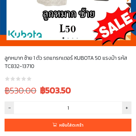
ลูกหมาก ซ้าย 1 ตัว รถแทรกเตอร์ KUBOTA 50 แรงม้า รหัส
TC832-13710
Original
Current
฿530.00
฿
503.50
price
price
was:
is:
฿530.00.
฿530.00.
หยิบใส่ตะกร้า