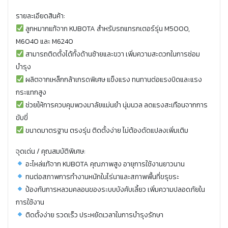
รายละเอียดสินค้า:
ลูกหมากแท้จาก KUBOTA สำหรับรถแทรกเตอร์รุ่น M5000,
M6040 และ M6240
สามารถติดตั้งได้ทั้งด้านซ้ายและขวา เพิ่มความสะดวกในการซ่อม
บำรุง
ผลิตจากเหล็กกล้าเกรดพิเศษ แข็งแรง ทนทานต่อแรงบิดและแรง
กระแทกสูง
ช่วยให้การควบคุมพวงมาลัยแม่นยำ นุ่มนวล ลดแรงสะเทือนจากการ
ขับขี่
ขนาดมาตรฐาน ตรงรุ่น ติดตั้งง่าย ไม่ต้องดัดแปลงเพิ่มเติม
จุดเด่น / คุณสมบัติพิเศษ:
อะไหล่แท้จาก KUBOTA คุณภาพสูง อายุการใช้งานยาวนาน
ทนต่อสภาพการทำงานหนักในไร่นาและสภาพพื้นที่ขรุขระ
ป้องกันการหลวมคลอนของระบบบังคับเลี้ยว เพิ่มความปลอดภัยใน
การใช้งาน
ติดตั้งง่าย รวดเร็ว ประหยัดเวลาในการบำรุงรักษา