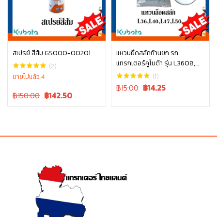
สเปรย์ สีส้ม GS000-00201
แหวนยึดสลักก้านยก รถ
แทรกเตอร์คูโบต้า รุ่น L3608,
หยิบใส่ตะกร้า
หยิบใส่ตะกร้า
(2)
L4018, L4508, L4708, L5018
(1)
ขายไปแล้ว 4
tc402-34340
Original
Current
฿15.00
฿
14.25
Original
Current
฿150.00
฿
142.50
price
price
price
price
was:
is:
was:
is:
฿15.00.
฿15.00.
฿150.00.
฿150.00.