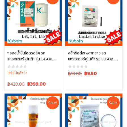
กรองน้ำมันไฮดรอลิค รถ
สลักข้อต่อเพลากลาง รถ
แทรกเตอร์คูโบต้า รุ่น L4508,
แทรกเตอร์คูโบต้า รุ่น L3608,
หยิบใส่ตะกร้า
หยิบใส่ตะกร้า
L4708, L5018 , W9501-45101
L4018, L4708, L5018 05411-
00430
Original
Current
ขายไปแล้ว 12
฿10.00
฿
9.50
price
price
Original
Current
฿420.00
฿
399.00
was:
is:
price
price
฿10.00.
฿10.00.
was:
is:
฿420.00.
฿420.00.
Sale!
Sale!