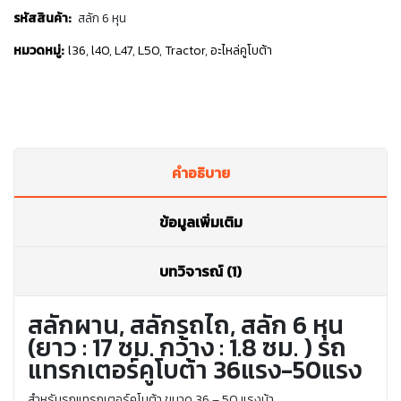
รหัสสินค้า:
สลัก 6 หุน
หมวดหมู่:
l36
,
l40
,
L47
,
L50
,
Tractor
,
อะไหล่คูโบต้า
คำอธิบาย
ข้อมูลเพิ่มเติม
บทวิจารณ์ (1)
สลักผาน, สลักรถไถ, สลัก 6 หุน
(ยาว : 17 ซม. กว้าง : 1.8 ซม. ) รถ
แทรกเตอร์คูโบต้า 36แรง-50แรง
สำหรับรถแทรกเตอร์คูโบต้า ขนาด 36 – 50 แรงม้า