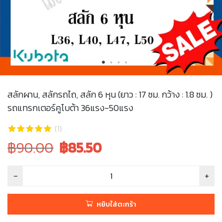
สลักผาน, สลักรถไถ, สลัก 6 หุน (ยาว : 17 ซม. กว้าง : 1.8 ซม. )
รถแทรกเตอร์คูโบต้า 36แรง-50แรง
(1)
Original
Current
฿90.00
฿
85.50
price
price
was:
is:
฿90.00.
฿90.00.
หยิบใส่ตะกร้า