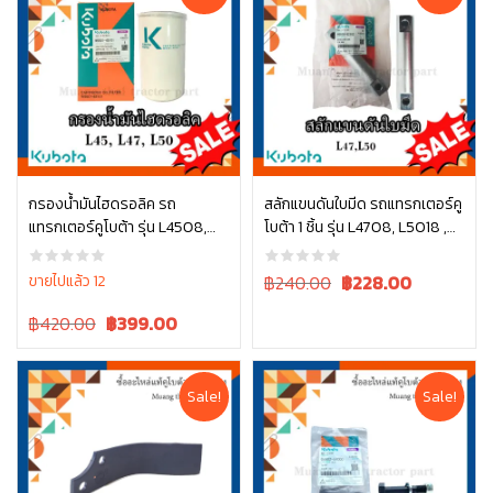
กรองน้ำมันไฮดรอลิค รถ
สลักแขนดันใบมีด รถแทรกเตอร์คู
แทรกเตอร์คูโบต้า รุ่น L4508,
โบต้า 1 ชิ้น รุ่น L4708, L5018 ,
หยิบใส่ตะกร้า
หยิบใส่ตะกร้า
L4708, L5018 , W9501-45101
W9558-52102
Original
Current
ขายไปแล้ว 12
฿240.00
฿
228.00
price
price
Original
Current
฿420.00
฿
399.00
was:
is:
price
price
฿240.00.
฿240.00.
was:
is:
฿420.00.
฿420.00.
Sale!
Sale!