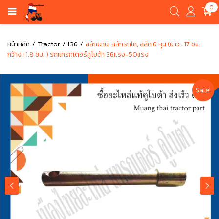
0
หน้าหลัก
Tractor
l36
สลักผาน, สลักรถไถ, สลัก 6 หุน (ยาว : 17 ซม.
กว้าง : 1.8 ซม. ) รถแทรกเตอร์คูโบต้า 36แรง-50แรง
Sale!