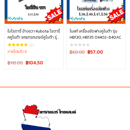
ใบโรตารี่ ข้างขวา Kubota โรตารี่
โบลท์ เครื่องอัดฟางคูโบต้า รุ่น
คคูโบต้า รถแทรกเตอร์คูโบต้า รุ่น
HB130, HB135 04402-840AC
หยิบใส่ตะกร้า
หยิบใส่ตะกร้า
L4708 L5018 W9518-54071
(2)
Original
Current
ขายไปแล้ว 6
฿60.00
฿
57.00
price
price
Original
Current
฿110.00
฿
104.50
was:
is:
price
price
฿60.00.
฿60.00.
was:
is:
฿110.00.
฿110.00.