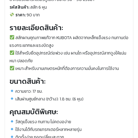
รหัสสินค้า:
สลัก 6 หุน
ราคา:
90 บาท
รายละเอียดสินค้า:
สลักผานคุณภาพแท้จาก KUBOTA ผลิตจากเหล็กแข็งแรง ทนทานต่อ
แรงกระแทกและแรงบิดสูง
ใช้สำหรับยึดอุปกรณ์ต่อพ่วง เช่น ผานไถ หรืออุปกรณ์ลากจูงให้แน่น
หนา ปลอดภัย
เหมาะสำหรับงานเกษตรหนักที่ต้องการความมั่นคงในการใช้งาน
ขนาดสินค้า:
ความยาว: 17 ซม.
เส้นผ่านศูนย์กลาง (กว้าง): 1.8 ซม. (6 หุน)
คุณสมบัติพิเศษ:
วัสดุแข็งแรง ทนทาน ไม่คดงอง่าย
ใช้งานได้กับรถแทรกเตอร์หลากหลายรุ่น
ติดตั้งง่าย ถอดเปลี่ยนสะดวก