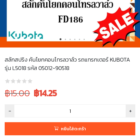
สลักสปริง คันโยกคอนโทรลวาล์ว รถแทรกเตอร์ KUBOTA
รุ่น L5018 รหัส 05012-90518
Original
Current
฿15.00
฿
14.25
price
price
was:
is:
฿15.00.
฿15.00.
หยิบใส่ตะกร้า