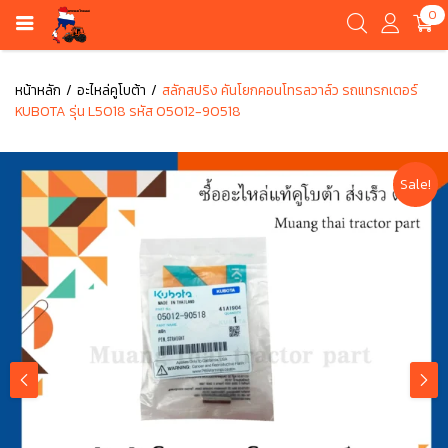
0
หน้าหลัก
อะไหล่คูโบต้า
สลักสปริง คันโยกคอนโทรลวาล์ว รถแทรกเตอร์
KUBOTA รุ่น L5018 รหัส 05012-90518
Sale!