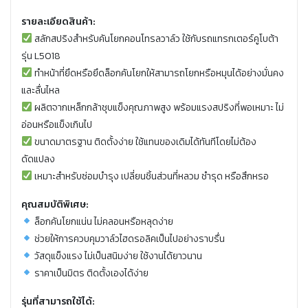
รายละเอียดสินค้า:
สลักสปริงสำหรับคันโยกคอนโทรลวาล์ว ใช้กับรถแทรกเตอร์คูโบต้า
รุ่น L5018
ทำหน้าที่ยึดหรือยึดล็อกคันโยกให้สามารถโยกหรือหมุนได้อย่างมั่นคง
และลื่นไหล
ผลิตจากเหล็กกล้าชุบแข็งคุณภาพสูง พร้อมแรงสปริงที่พอเหมาะ ไม่
อ่อนหรือแข็งเกินไป
ขนาดมาตรฐาน ติดตั้งง่าย ใช้แทนของเดิมได้ทันทีโดยไม่ต้อง
ดัดแปลง
เหมาะสำหรับซ่อมบำรุง เปลี่ยนชิ้นส่วนที่หลวม ชำรุด หรือสึกหรอ
คุณสมบัติพิเศษ:
ล็อกคันโยกแน่น ไม่คลอนหรือหลุดง่าย
ช่วยให้การควบคุมวาล์วไฮดรอลิคเป็นไปอย่างราบรื่น
วัสดุแข็งแรง ไม่เป็นสนิมง่าย ใช้งานได้ยาวนาน
ราคาเป็นมิตร ติดตั้งเองได้ง่าย
รุ่นที่สามารถใช้ได้: