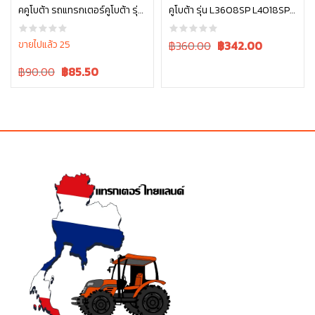
คคูโบต้า รถแทรกเตอร์คูโบต้า รุ่น
คูโบต้า รุ่น L3608SP L4018SP
หยิบใส่ตะกร้า
หยิบใส่ตะกร้า
L3608, L4018 W9516-54173
L4708SP W9501-31090B
Original
Current
ขายไปแล้ว 25
฿360.00
฿
342.00
price
price
Original
Current
฿90.00
฿
85.50
was:
is:
price
price
฿360.00.
฿360.00.
was:
is:
฿90.00.
฿90.00.