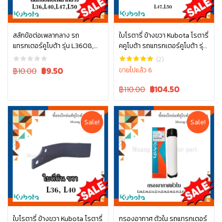
สลักข้อต่อเพลากลาง รถ
ใบโรตารี่ ข้างขวา Kubota โรตารี่
แทรกเตอร์คูโบต้า รุ่น L3608,
คคูโบต้า รถแทรกเตอร์คูโบต้า รุ่น
หยิบใส่ตะกร้า
หยิบใส่ตะกร้า
L4018, L4708, L5018 05411-
L4708 L5018 W9518-54071
(2)
00430
Original
Current
฿10.00
฿
9.50
ขายไปแล้ว 6
price
price
Original
Current
฿110.00
฿
104.50
was:
is:
price
price
฿10.00.
฿10.00.
was:
is:
฿110.00.
฿110.00.
Sale!
Sale!
ใบโรตารี่ ข้างขวา Kubota โรตารี่
กรองอากาศ ตัวใน รถแทรกเตอร์