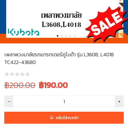
เพลาพวงมาลัยรถแทรกเตอร์คูโบต้า รุ่น L3608, L4018
TC422-43680
Original
Current
฿200.00
฿
190.00
price
price
was:
is:
฿200.00.
฿200.00.
หยิบใส่ตะกร้า