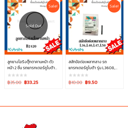
฿150.00.
฿150.00.
Sale!
Sale!
อ่านเพิ่ม
ลูกยางโอริงตุ๊กตาคานหน้า ตัว
สลักข้อต่อเพลากลาง รถ
หน้า 2 ชิ้น รถแทรกเตอร์คูโบต้า
แทรกเตอร์คูโบต้า รุ่น L3608,
หยิบใส่ตะกร้า
รุ่น L3608, L4018, L4708,
L4018, L4708, L5018 05411-
L5018 tc402-13680 = 2
00430
Original
Current
Original
Current
฿35.00
฿
33.25
฿10.00
฿
9.50
price
price
price
price
was:
is:
was:
is:
฿35.00.
฿35.00.
฿10.00.
฿10.00.