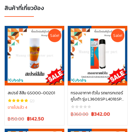
สินค้าที่เกี่ยวข้อง
Sale!
Sale!
สเปรย์ สีส้ม GS000-00201
กรองอากาศ ตัวใน รถแทรกเตอร์
คูโบต้า รุ่น L3608SP L4018SP
หยิบใส่ตะกร้า
หยิบใส่ตะกร้า
(2)
L4708SP W9501-31090B
ขายไปแล้ว 4
Original
Current
฿360.00
฿
342.00
Original
Current
฿150.00
฿
142.50
price
price
price
price
was:
is:
was:
is:
฿360.00.
฿360.00.