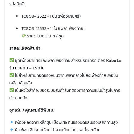
รหัสสินค้า:
TC803-12522 = 1 ชิ้น (เฟืองบายศรี)
TC803-12532 = 1 ชิ้น (เพลาเฟืองท้าย)
ราคา: 1,060 บาท / ชุด
รายละเอียดสินค้า:
ชุดเฟืองบายศรีและเพลาเฟืองท้าย สำหรับรถแทรกเตอร์
Kubota
รุ่น L3608 – L5018
ใช้สำหรับถ่ายทอดแรงหมุนจากเพลากลางไปยังเฟืองท้าย เพื่อขับ
เคลื่อนล้อหลัง
เป็นหัวใจสำคัญของระบบส่งกำลังที่ต้องการความแม่นยำสูงในการ
ทำงานหนัก
จุดเด่น / คุณสมบัติพิเศษ:
เฟืองผลิตจากเหล็กชุบแข็งพิเศษ ทนแรงบิดและแรงเสียดทานสูง
ผิวเฟืองเจียระไนเรียบ ทำงานเงียบ ลดแรงสั่นสะเทือน