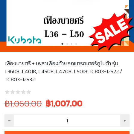
เฟืองบายศรี + เพลาเฟืองท้าย รถแทรกเตอร์คูโบต้า รุ่น
L3608, L4018, L4508, L4708, L5018 TC803-12522 /
TC803-12532
Original
Current
฿1,060.00
฿
1,007.00
price
price
was:
is:
฿1,060.00.
฿1,060.00.