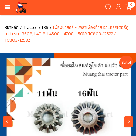
0
หน้าหลัก
Tractor
l36
เฟืองบายศรี + เพลาเฟืองท้าย รถแทรกเตอร์คู
โบต้า รุ่น L3608, L4018, L4508, L4708, L5018 TC803-12522 /
TC803-12532
Sale!