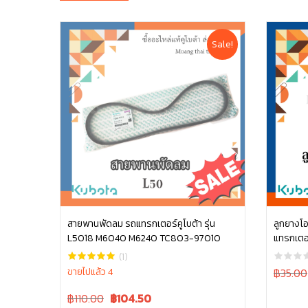
Sale!
สายพานพัดลม รถแทรกเตอร์คูโบต้า รุ่น
ลูกยางโอร
L5018 M6040 M6240 TC803-97010
แทรกเตอร
หยิบใส่ตะกร้า
L4708, 
(1)
Original
ขายไปแล้ว 4
฿35.00
price
Original
Current
฿110.00
฿
104.50
was: