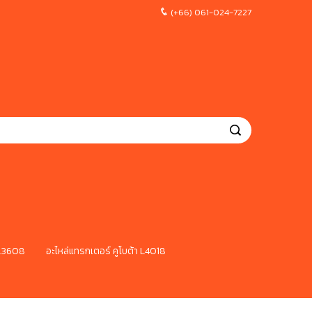
(+66) 061-024-7227
 L3608
อะไหล่แทรกเตอร์ คูโบต้า L4018