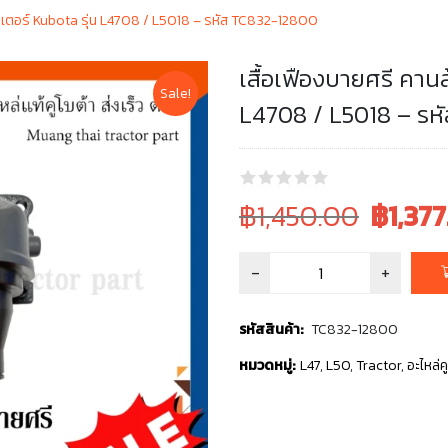
รกเตอร์ Kubota รุ่น L4708 / L5018 – รหัส TC832-12800
เสื้อเฟืองบายศรี คาน
Sale!
L4708 / L5018 – รห
Original
Current
฿1,450.00
฿
1,377
price
price
was:
is:
฿1,450.00.
฿1,450.00
รหัสสินค้า:
TC832-12800
หมวดหมู่:
L47
,
L50
,
Tractor
,
อะไหล่ค