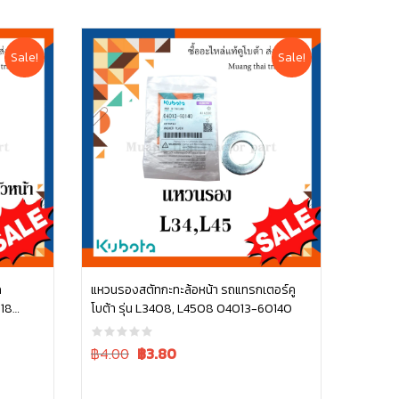
Sale!
Sale!
ถ
แหวนรองสตัทกะทะล้อหน้า รถแทรกเตอร์คู
018
โบต้า รุ่น L3408, L4508 04013-60140
หยิบใส่ตะกร้า
Original
Current
฿4.00
฿
3.80
price
price
was:
is: