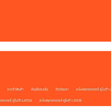
ตะกร้าสินค้า
บัญชีของฉัน
ติดต่อเรา
อะไหล่แทรกเตอร์ คูโบต้า
ทรกเตอร์ คูโบต้า L4708
อะไหล่แทรกเตอร์ คูใบค้า L5018