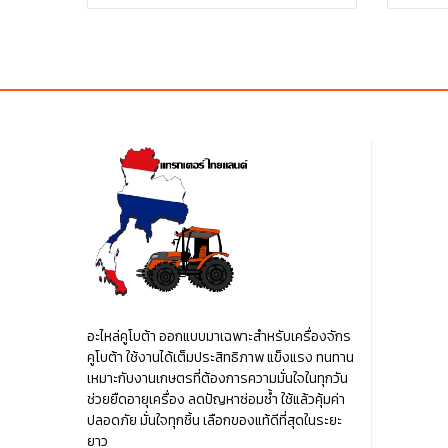
price
price
฿35.00.
was:
is:
฿110.00.
฿110.00.
อะไหล่คูโบต้า ออกแบบมาเฉพาะสำหรับเครื่องจักร
คูโบต้า ใช้งานได้เต็มประสิทธิภาพ แข็งแรง ทนทาน
เหมาะกับงานเกษตรที่ต้องการความมั่นใจในทุกวัน
ช่วยยืดอายุเครื่อง ลดปัญหาซ่อมซ้ำ ใช้แล้วคุ้มค่า
ปลอดภัย มั่นใจทุกชิ้น เลือกของแท้ดีที่สุดในระยะ
ยาว