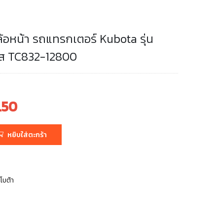
ล้อหน้า รถแทรกเตอร์ Kubota รุ่น
ัส TC832-12800
.50
หยิบใส่ตะกร้า
.
ูโบต้า