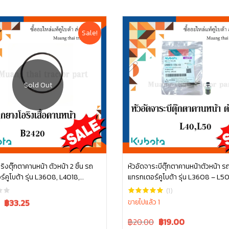
Sale!
อ่านเพิ่ม
ิงตุ๊กตาคานหน้า ตัวหน้า 2 ชิ้น รถ
หัวอัดจาระบีตุ๊กตาคานหน้าตัวหน้า ร
์คูโบต้า รุ่น L3608, L4018,
แทรกเตอร์คูโบต้า รุ่น L3608 – L5
หยิบใส่ตะกร้า
L5018 tc402-13680 = 2
06611-15010
(1)
Current
฿
33.25
ขายไปแล้ว 1
price
Original
Current
฿20.00
฿
19.00
is: