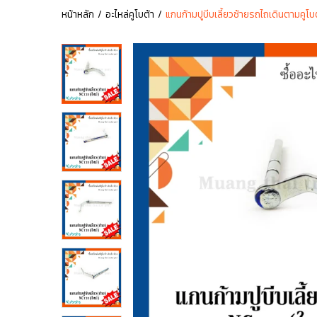
หน้าหลัก
อะไหล่คูโบต้า
แกนก้ามปูบีบเลี้ยวซ้ายรถไถเดินตามคูโบ