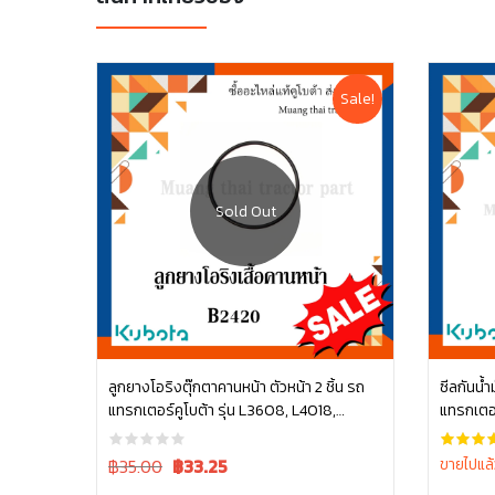
Sale!
อ่านเพิ่ม
ลูกยางโอริงตุ๊กตาคานหน้า ตัวหน้า 2 ชิ้น รถ
ซีลกันน้ำ
แทรกเตอร์คูโบต้า รุ่น L3608, L4018,
แทรกเตอร
L4708, L5018 tc402-13680 = 2
L4508, 
ล้อหน้ารถ
Original
Current
฿35.00
฿
33.25
ขายไปแล้
price
price