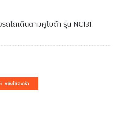
ายรถไถเดินตามคูโบต้า รุ่น NC131
หยิบใส่ตะกร้า