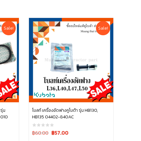
Sale!
Sale!
ุ่น
โบลท์ เครื่องอัดฟางคูโบต้า รุ่น HB130,
7010
HB135 04402-840AC
หยิบใส่ตะกร้า
Original
Current
฿60.00
฿
57.00
price
price