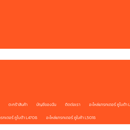
ตะกร้าสินค้า
บัญชีของฉัน
ติดต่อเรา
อะไหล่แทรกเตอร์ คูโบต้า
ทรกเตอร์ คูโบต้า L4708
อะไหล่แทรกเตอร์ คูใบค้า L5018