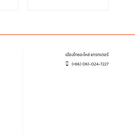
was:
is:
฿60.00.
฿60.00.
เมืองไทยอะไหล่ แทรกเตอร์
(+66) 061-024-7227