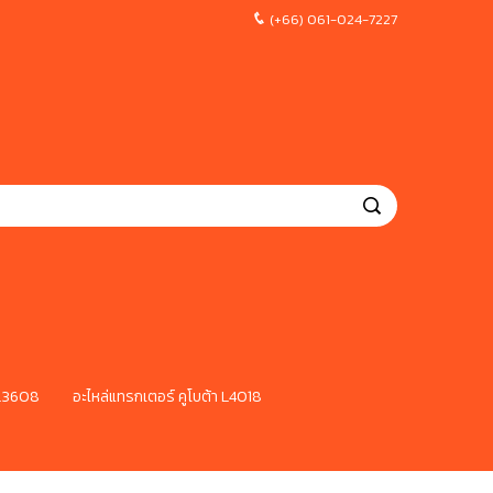
(+66) 061-024-7227
 L3608
อะไหล่แทรกเตอร์ คูโบต้า L4018