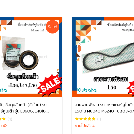
Sale!
มัน, ซีลดุมล้อหน้า (ตัวใหม่) รถ
สายพานพัดลม รถแทรกเตอร์คูโบต้า ร
์คูโบต้า รุ่น L3608, L4018,
L5018 M6040 M6240 TC803-9
หยิบใส่ตะกร้า
หยิบใส่ตะกร้า
L4708, L5018 tc832-13370 ซีล
(4)
(1)
ไถ ซีลล้อ คูโบต้า
ว 42
ขายไปแล้ว 4