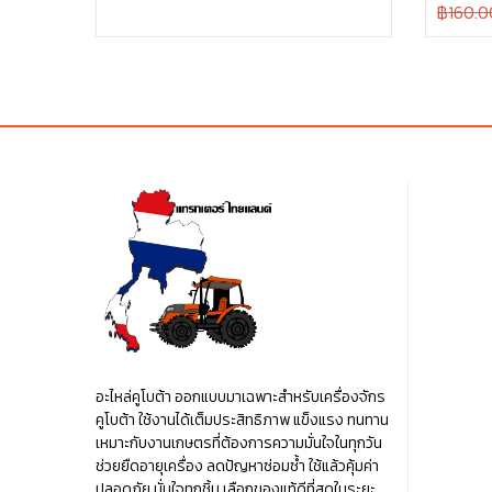
Original
฿160.0
was:
is:
price
฿35.00.
฿35.00.
was:
฿160.00
อะไหล่คูโบต้า ออกแบบมาเฉพาะสำหรับเครื่องจักร
คูโบต้า ใช้งานได้เต็มประสิทธิภาพ แข็งแรง ทนทาน
เหมาะกับงานเกษตรที่ต้องการความมั่นใจในทุกวัน
ช่วยยืดอายุเครื่อง ลดปัญหาซ่อมซ้ำ ใช้แล้วคุ้มค่า
ปลอดภัย มั่นใจทุกชิ้น เลือกของแท้ดีที่สุดในระยะ