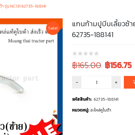
ต้า รุ่น NC131 62735-188141
แกนก้ามปูบีบเลี้ยวซ้
Sale!
62735-188141
Original
Current
฿165.00
฿
156.75
price
price
was:
is:
฿165.00.
฿165.00.
รหัสสินค้า:
62735-188141
หมวดหมู่:
อะไหล่คูโบต้า