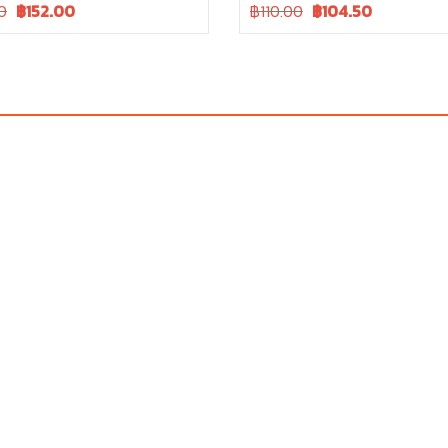
Current
Original
Current
0
฿
152.00
฿110.00
฿
104.50
price
price
price
is:
was:
is:
.
฿160.00.
฿110.00.
฿110.00.