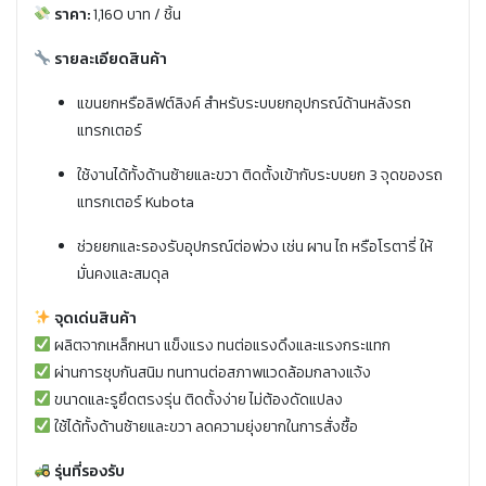
ราคา:
1,160 บาท / ชิ้น
รายละเอียดสินค้า
แขนยกหรือลิฟต์ลิงค์ สำหรับระบบยกอุปกรณ์ด้านหลังรถ
แทรกเตอร์
ใช้งานได้ทั้งด้านซ้ายและขวา ติดตั้งเข้ากับระบบยก 3 จุดของรถ
แทรกเตอร์ Kubota
ช่วยยกและรองรับอุปกรณ์ต่อพ่วง เช่น ผาน ไถ หรือโรตารี่ ให้
มั่นคงและสมดุล
จุดเด่นสินค้า
ผลิตจากเหล็กหนา แข็งแรง ทนต่อแรงดึงและแรงกระแทก
ผ่านการชุบกันสนิม ทนทานต่อสภาพแวดล้อมกลางแจ้ง
ขนาดและรูยึดตรงรุ่น ติดตั้งง่าย ไม่ต้องดัดแปลง
ใช้ได้ทั้งด้านซ้ายและขวา ลดความยุ่งยากในการสั่งซื้อ
รุ่นที่รองรับ