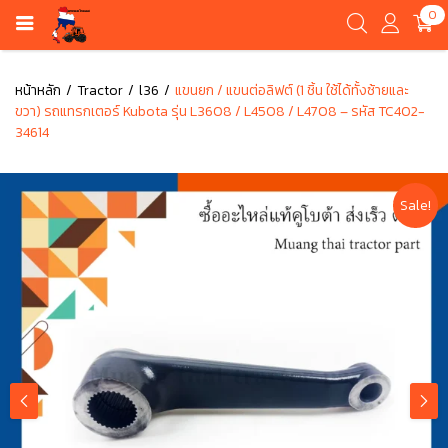
0
หน้าหลัก
Tractor
l36
แขนยก / แขนต่อลิฟต์ (1 ชิ้น ใช้ได้ทั้งซ้ายและ
ขวา) รถแทรกเตอร์ Kubota รุ่น L3608 / L4508 / L4708 – รหัส TC402-
34614
Sale!