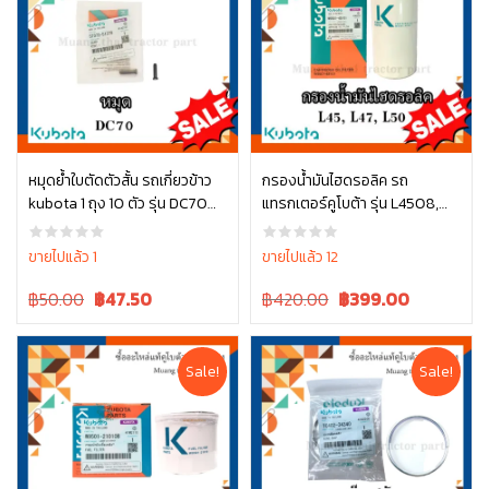
หมุดย้ำใบตัดตัวสั้น รถเกี่ยวข้าว
กรองน้ำมันไฮดรอลิค รถ
kubota 1 ถุง 10 ตัว รุ่น DC70
แทรกเตอร์คูโบต้า รุ่น L4508,
หยิบใส่ตะกร้า
หยิบใส่ตะกร้า
5T072-51380
L4708, L5018 , W9501-45101
ขายไปแล้ว 1
ขายไปแล้ว 12
Original
Current
Original
Current
฿50.00
฿
47.50
฿420.00
฿
399.00
price
price
price
price
was:
is:
was:
is:
฿50.00.
฿50.00.
฿420.00.
฿420.00.
Sale!
Sale!