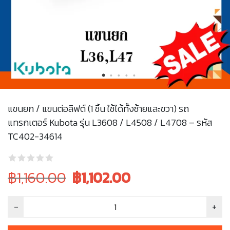
แขนยก / แขนต่อลิฟต์ (1 ชิ้น ใช้ได้ทั้งซ้ายและขวา) รถ
แทรกเตอร์ Kubota รุ่น L3608 / L4508 / L4708 – รหัส
TC402-34614
Original
Current
฿1,160.00
฿
1,102.00
price
price
was:
is:
฿1,160.00.
฿1,160.00.