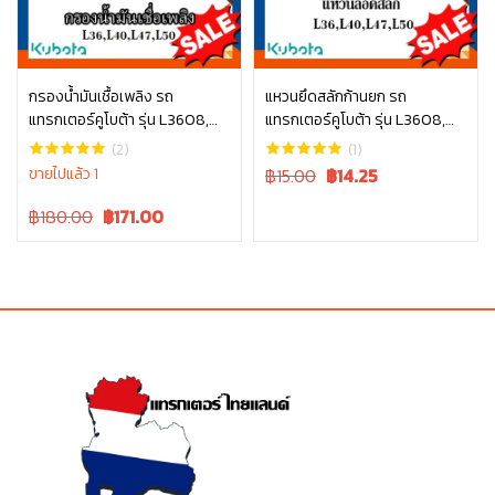
กรองน้ำมันเชื้อเพลิง รถ
แหวนยึดสลักก้านยก รถ
แทรกเตอร์คูโบต้า รุ่น L3608,
แทรกเตอร์คูโบต้า รุ่น L3608,
หยิบใส่ตะกร้า
หยิบใส่ตะกร้า
L4018, L4508, L4708, L5018,
L4018, L4508, L4708, L5018
(2)
(1)
M6040 W9501-21010B
tc402-34340
Original
Current
ขายไปแล้ว 1
฿15.00
฿
14.25
price
price
Original
Current
฿180.00
฿
171.00
was:
is:
price
price
฿15.00.
฿15.00.
was:
is:
฿180.00.
฿180.00.