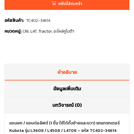
หยิบใส่ตะกร้า
รหัสสินค้า:
TC402-34614
หมวดหมู่:
l36
,
L47
,
Tractor
,
อะไหล่คูโบต้า
คำอธิบาย
ข้อมูลเพิ่มเติม
บทวิจารณ์ (0)
แขนยก / แขนต่อลิฟต์ (1 ชิ้น ใช้ได้ทั้งซ้ายและขวา) รถแทรกเตอร์
Kubota รุ่น L3608 / L4508 / L4708 – รหัส TC402-34614