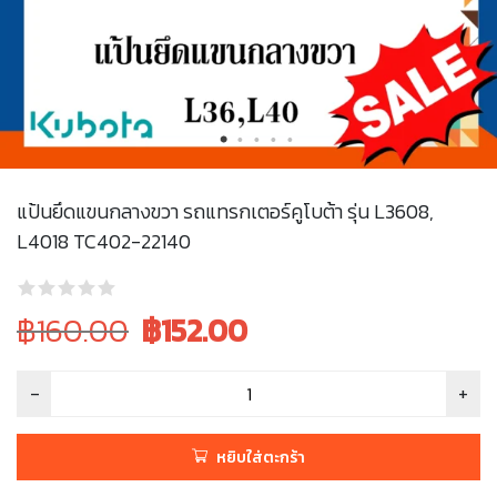
แป้นยึดแขนกลางขวา รถแทรกเตอร์คูโบต้า รุ่น L3608,
L4018 TC402-22140
Original
Current
฿160.00
฿
152.00
price
price
was:
is:
฿160.00.
฿160.00.
หยิบใส่ตะกร้า