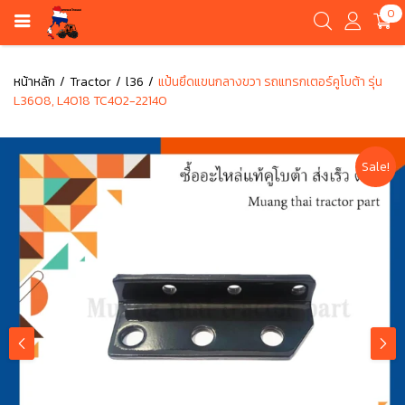
0
หน้าหลัก
Tractor
l36
แป้นยึดแขนกลางขวา รถแทรกเตอร์คูโบต้า รุ่น
L3608, L4018 TC402-22140
Sale!