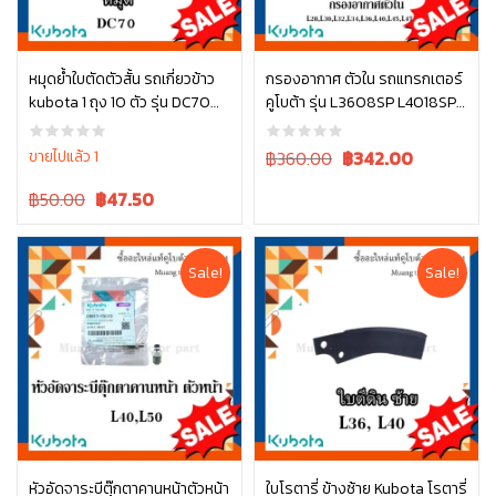
หมุดย้ำใบตัดตัวสั้น รถเกี่ยวข้าว
กรองอากาศ ตัวใน รถแทรกเตอร์
kubota 1 ถุง 10 ตัว รุ่น DC70
คูโบต้า รุ่น L3608SP L4018SP
หยิบใส่ตะกร้า
หยิบใส่ตะกร้า
5T072-51380
L4708SP W9501-31090B
Original
Current
ขายไปแล้ว 1
฿360.00
฿
342.00
price
price
Original
Current
฿50.00
฿
47.50
was:
is:
price
price
฿360.00.
฿360.00.
was:
is:
฿50.00.
฿50.00.
Sale!
Sale!
หัวอัดจาระบีตุ๊กตาคานหน้าตัวหน้า
ใบโรตารี่ ข้างซ้าย Kubota โรตารี่