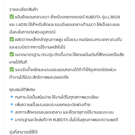
รายละเอียดสินค้า:
แป้นยึดแขนกลางขวา สำหรับรถแทรกเตอร์ KUBOTA รุ่น L3608
และ L4018 ใช้สำหรับยึดและรองรับแขนกลางด้านขวา ให้แข็งแรงและ
มั่นคงในการต่อพ่วงอุปกรณ์
ผลิตจากเหล็กกล้าคุณภาพสูง แข็งแรง ทนต่อแรงกระแทก แรงดึง
และแรงบิดจากการใช้งานหนักในไร่
ขนาดมาตรฐาน ตรงรุ่น ติดตั้งง่าย ใช้แทนแป้นเดิมที่สึกหรอหรือเสีย
หายได้ทันที
รองรับน้ำหนักและแรงของแขนกลางได้ดี ทำให้อุปกรณ์ต่อพ่วง
ทำงานได้มีประสิทธิภาพและปลอดภัย
คุณสมบัติพิเศษ:
ทนทาน ไม่เป็นสนิมง่าย ใช้งานได้ในทุกสภาพแวดล้อม
เพิ่มความแข็งแรงของระบบยกและต่อพ่วงท้าย
ลดการสึกหรอของแขนกลาง และยืดอายุการใช้งานของระบบ
มาตรฐานอะไหล่แท้จาก KUBOTA มั่นใจในคุณภาพและความพอดี
รุ่นที่สามารถใช้ได้: