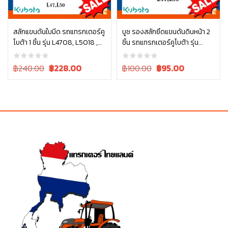
สลักแขนดันใบมีด รถแทรกเตอร์คู
บูช รองสลักยึดแขนดันดินหน้า 2
โบต้า 1 ชิ้น รุ่น L4708, L5018 ,
ชิ้น รถแทรกเตอร์คูโบต้า รุ่น
หยิบใส่ตะกร้า
หยิบใส่ตะกร้า
W9558-52102
L4708, L5018 FD185 FD186
w9558-52111 = 2
Original
Current
Original
Current
฿240.00
฿
228.00
฿100.00
฿
95.00
price
price
price
price
was:
is:
was:
is:
฿240.00.
฿240.00.
฿100.00.
฿100.00.