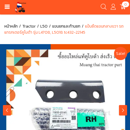
0
หน้าหลัก
Tractor
L50
แขนยกและก้านยก
แป้นยึดแขนกลางขวา รถ
แทรกเตอร์คูโบต้า รุ่น L4708, L5018 tc432-22145
Sale!