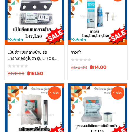
แป้นยึดแขนกลางซ้าย รถ
กาวดำ
แทรกเตอร์คูโบต้า รุ่น L4708,
หยิบใส่ตะกร้า
หยิบใส่ตะกร้า
L5018 tc432-22155
Original
Current
฿120.00
฿
114.00
Original
Current
price
price
฿170.00
฿
161.50
price
price
was:
is:
was:
is:
฿120.00.
฿120.00.
฿170.00.
฿170.00.
Sale!
Sale!