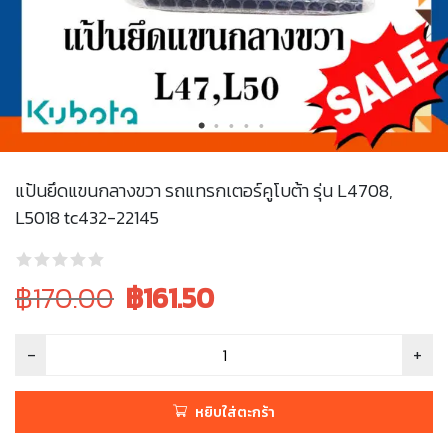
แป้นยึดแขนกลางขวา รถแทรกเตอร์คูโบต้า รุ่น L4708,
L5018 tc432-22145
Original
Current
฿170.00
฿
161.50
price
price
was:
is:
฿170.00.
฿170.00.
หยิบใส่ตะกร้า